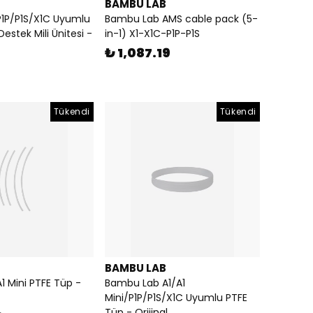
BAMBU LAB
1P/P1S/X1C Uyumlu
Bambu Lab AMS cable pack (5-
Destek Mili Ünitesi -
in-1) X1-X1C-P1P-P1S
₺ 1,087.19
Tükendi
Tükendi
BAMBU LAB
 Mini PTFE Tüp -
Bambu Lab A1/A1
Mini/P1P/P1S/X1C Uyumlu PTFE
Tüp - Orijinal