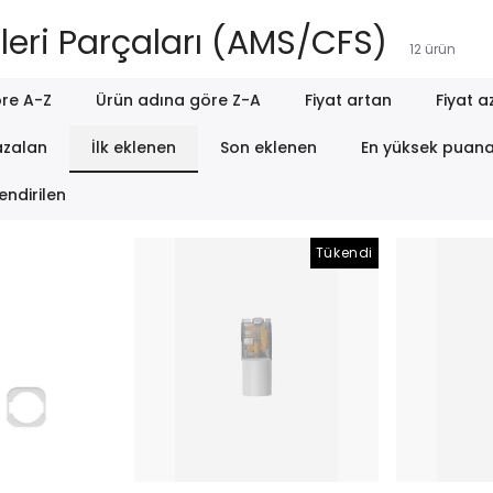
eri Parçaları (AMS/CFS)
12
ürün
re A-Z
Ürün adına göre Z-A
Fiyat artan
Fiyat a
azalan
İlk eklenen
Son eklenen
En yüksek puan
endirilen
Tükendi