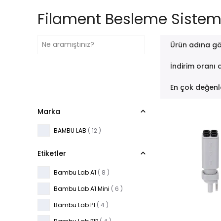
Filament Besleme Sisteml
Ürün adına gö
İndirim oranı 
En çok değenl
Marka
BAMBU LAB
( 12 )
Etiketler
Bambu Lab A1
( 8 )
Bambu Lab A1 Mini
( 6 )
Bambu Lab P1
( 4 )