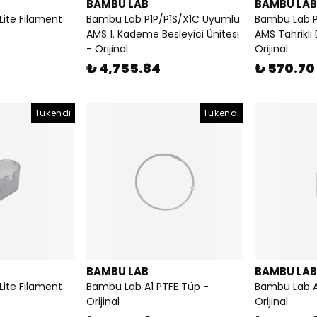
BAMBU LAB
BAMBU LAB
ite Filament
Bambu Lab P1P/P1S/X1C Uyumlu
Bambu Lab P
AMS 1. Kademe Besleyici Ünitesi
AMS Tahrikli 
- Orijinal
Orijinal
₺ 4,755.84
₺ 570.70
Tükendi
Tükendi
BAMBU LAB
BAMBU LAB
ite Filament
Bambu Lab A1 PTFE Tüp -
Bambu Lab A1
Orijinal
Orijinal