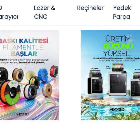
D
Lazer &
Reçineler
Yedek
arayıcı
CNC
Parça