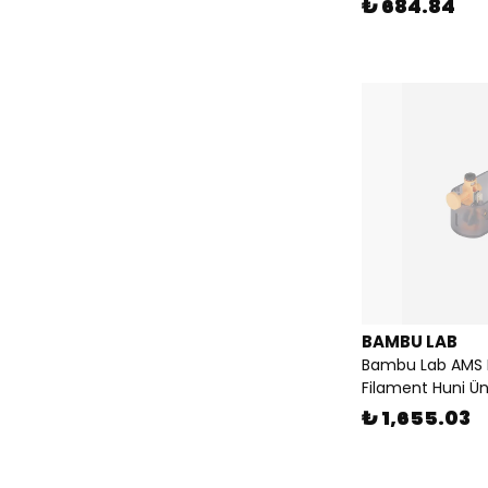
₺ 684.84
BAMBU LAB
Bambu Lab AMS L
Filament Huni Üni
₺ 1,655.03