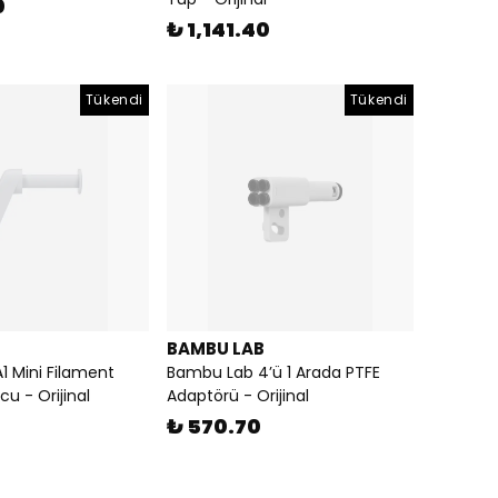
0
₺ 1,141.40
Tükendi
Tükendi
BAMBU LAB
1 Mini Filament
Bambu Lab 4’ü 1 Arada PTFE
u - Orijinal
Adaptörü - Orijinal
₺ 570.70