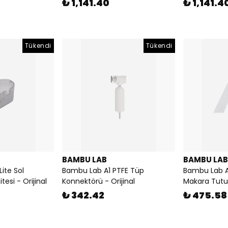
₺ 1,141.40
₺ 1,141.4
Tükendi
Tükendi
BAMBU LAB
BAMBU LAB
ite Sol
Bambu Lab A1 PTFE Tüp
Bambu Lab A
tesi - Orijinal
Konnektörü - Orijinal
Makara Tutuc
₺ 342.42
₺ 475.58