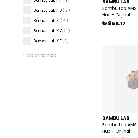
Bambu Lab P1P
( 4 )
BAMBU LAB
Bambu Lab AMS L
Bambu Lab P1S
( 2 )
Hub - Orijinal
Bambu Lab X1
( 4 )
₺ 951.17
Bambu Lab X1C
( 1 )
Bambu Lab X1E
( 1 )
Filtreleri temizle
BAMBU LAB
Bambu Lab AMS L
Hub - Orijinal