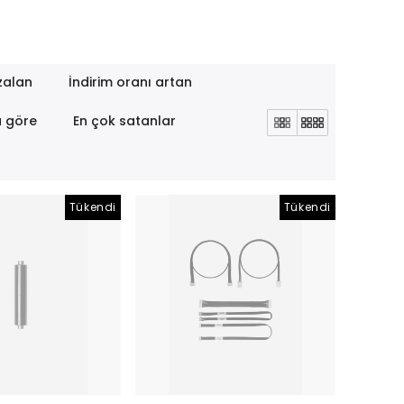
zalan
İndirim oranı artan
a göre
En çok satanlar
Tükendi
Tükendi