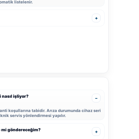
matik listelenir.
 nasıl işliyor?
ranti koşullarına tabidir. Arıza durumunda cihaz seri
eknik servis yönlendirmesi yapılır.
ize mi göndereceğim?