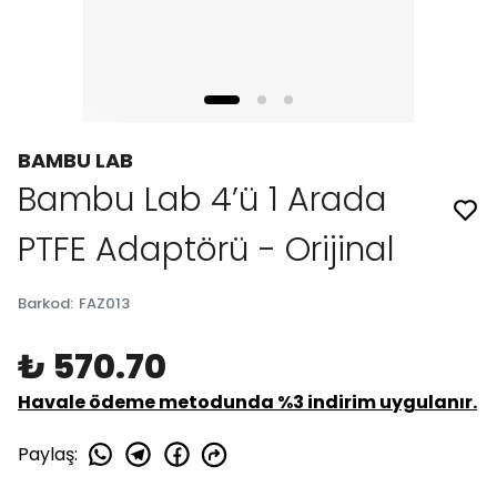
BAMBU LAB
Bambu Lab 4’ü 1 Arada
PTFE Adaptörü - Orijinal
Barkod
:
FAZ013
₺ 570.70
Havale ödeme metodunda %3 indirim uygulanır.
Paylaş
: