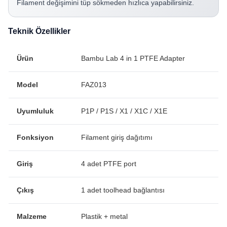
Filament değişimini tüp sökmeden hızlıca yapabilirsiniz.
Teknik Özellikler
Ürün
Bambu Lab 4 in 1 PTFE Adapter
Model
FAZ013
Uyumluluk
P1P / P1S / X1 / X1C / X1E
Fonksiyon
Filament giriş dağıtımı
Giriş
4 adet PTFE port
Çıkış
1 adet toolhead bağlantısı
Malzeme
Plastik + metal