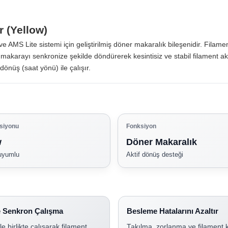
 (Yellow)
 ve AMS Lite sistemi için geliştirilmiş döner makaralık bileşenidir. Fila
makarayı senkronize şekilde döndürerek kesintisiz ve stabil filament akış
 dönüş (saat yönü) ile çalışır.
siyonu
Fonksiyon
w
Döner Makaralık
 uyumlu
Aktif dönüş desteği
e Senkron Çalışma
Besleme Hatalarını Azaltır
le birlikte çalışarak filament
Takılma, zorlanma ve filament