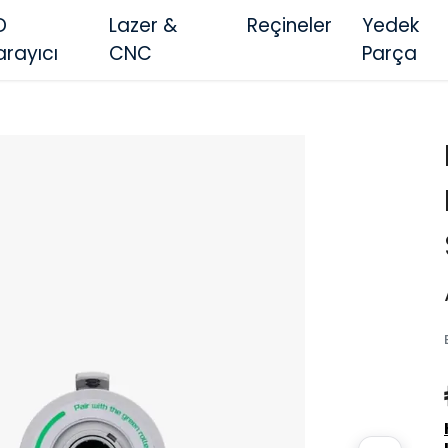
D
Lazer &
Reçineler
Yedek
arayıcı
CNC
Parça