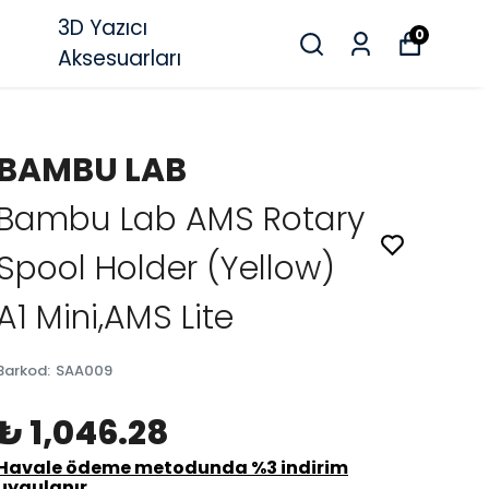
3D Yazıcı
0
Aksesuarları
BAMBU LAB
Bambu Lab AMS Rotary
Spool Holder (Yellow)
A1 Mini,AMS Lite
Barkod
:
SAA009
₺ 1,046.28
Havale ödeme metodunda %3 indirim
uygulanır.