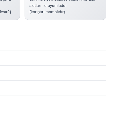
slotları ile uyumludur
ndex=2}
(karıştırılmamalıdır).