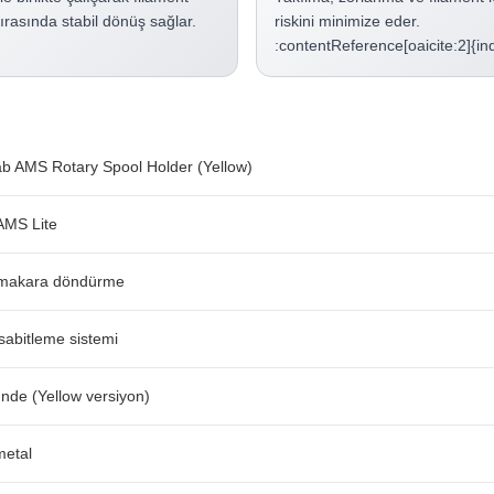
rasında stabil dönüş sağlar.
riskini minimize eder.
:contentReference[oaicite:2]{i
 AMS Rotary Spool Holder (Yellow)
 AMS Lite
 makara döndürme
sabitleme sistemi
nde (Yellow versiyon)
metal