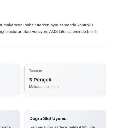
ment makarasını sabit tutarken aynı zamanda kontrollü
ı oluşturur. Sarı versiyon, AMS Lite sisteminde belirli
Tasarım
3 Pençeli
Makara sabitleme
Doğru Slot Uyumu
 kopma
Sarı versiyon sadece belirli AMS Lite