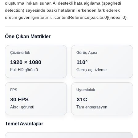
oluşturma imkanı sunar. AI destekli hata algılama (spaghetti
detection) sayesinde baskı hatalarını erkenden fark ederek
üretim güvenliğini artırır. :contentReference[oaicite:0]{index=0}
Öne Çıkan Metrikler
Çözünürlük
Görüş Açısı
1920 × 1080
110°
Full HD görüntü
Geniş açı izleme
FPS
Uyumluluk
30 FPS
X1C
Akıcı görüntü
Tam entegrasyon
Temel Avantajlar