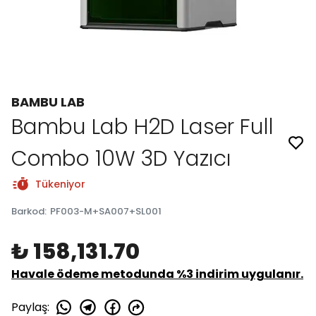
BAMBU LAB
Bambu Lab H2D Laser Full
Combo 10W 3D Yazıcı
Tükeniyor
Barkod
:
PF003-M+SA007+SL001
₺ 158,131.70
Havale ödeme metodunda %3 indirim uygulanır.
Paylaş
: