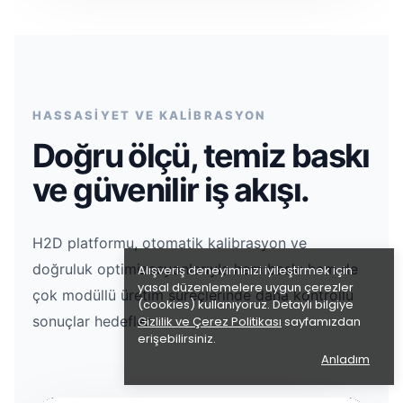
HASSASİYET VE KALİBRASYON
Doğru ölçü, temiz baskı
ve güvenilir iş akışı.
H2D platformu, otomatik kalibrasyon ve
doğruluk optimizasyonlarıyla hem baskı hem de
Alışveriş deneyiminizi iyileştirmek için
yasal düzenlemelere uygun çerezler
çok modüllü üretim süreçlerinde daha kontrollü
(cookies) kullanıyoruz. Detaylı bilgiye
sonuçlar hedefler.
Gizlilik ve Çerez Politikası
sayfamızdan
erişebilirsiniz.
Anladım