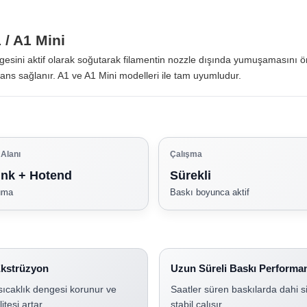
/ A1 Mini
lgesini aktif olarak soğutarak filamentin nozzle dışında yumuşamasını ö
mans sağlanır. A1 ve A1 Mini modelleri ile tam uyumludur.
Alanı
Çalışma
ink + Hotend
Sürekli
uma
Baskı boyunca aktif
Ekstrüzyon
Uzun Süreli Baskı Performa
ıcaklık dengesi korunur ve
Saatler süren baskılarda dahi s
itesi artar.
stabil çalışır.