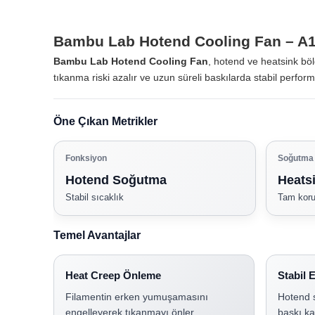
Bambu Lab Hotend Cooling Fan – A1 
Bambu Lab Hotend Cooling Fan
, hotend ve heatsink bö
tıkanma riski azalır ve uzun süreli baskılarda stabil perfor
Öne Çıkan Metrikler
Fonksiyon
Soğutma 
Hotend Soğutma
Heats
Stabil sıcaklık
Tam kor
Temel Avantajlar
Heat Creep Önleme
Stabil 
Filamentin erken yumuşamasını
Hotend s
engelleyerek tıkanmayı önler.
baskı kal