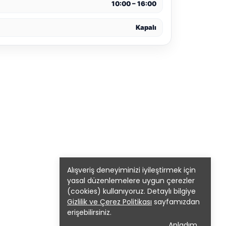
10:00 – 16:00
Kapalı
Alışveriş deneyiminizi iyileştirmek için
yasal düzenlemelere uygun çerezler
(cookies) kullanıyoruz. Detaylı bilgiye
Gizlilik ve Çerez Politikası
sayfamızdan
erişebilirsiniz.
Anladım