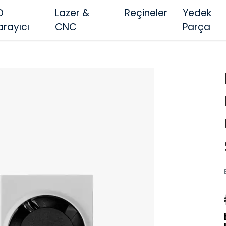
D
Lazer &
Reçineler
Yedek
arayıcı
CNC
Parça