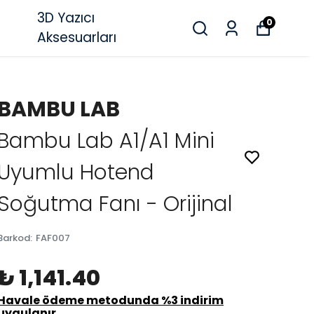
3D Yazıcı
0
Aksesuarları
BAMBU LAB
Bambu Lab A1/A1 Mini
Uyumlu Hotend
Soğutma Fanı - Orijinal
Barkod
:
FAF007
₺ 1,141.40
Havale ödeme metodunda %3 indirim
uygulanır.