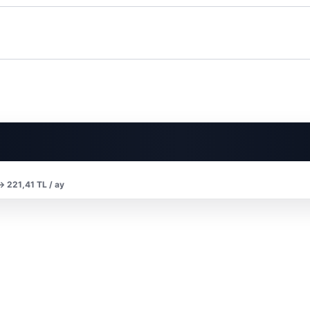
 → 221,41 TL / ay