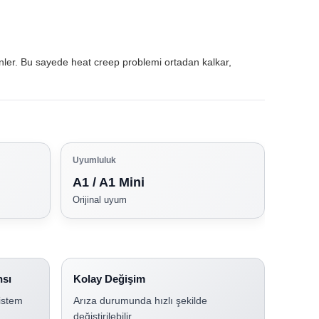
nler. Bu sayede heat creep problemi ortadan kalkar,
Uyumluluk
A1 / A1 Mini
Orijinal uyum
nsı
Kolay Değişim
istem
Arıza durumunda hızlı şekilde
değiştirilebilir.