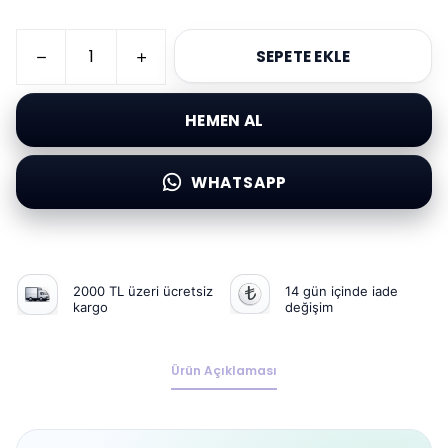
SEPETE EKLE
HEMEN AL
WHATSAPP
2000 TL üzeri ücretsiz
14 gün içinde iade
kargo
değişim
Ürün Açıklaması