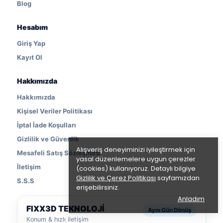
Blog
Hesabım
Giriş Yap
Kayıt Ol
Hakkımızda
Hakkımızda
Kişisel Veriler Politikası
İptal İade Koşulları
Gizlilik ve Güvenlik
Alışveriş deneyiminizi iyileştirmek için
Mesafeli Satış Sözleşmesi
yasal düzenlemelere uygun çerezler
İletişim
(cookies) kullanıyoruz. Detaylı bilgiye
Gizlilik ve Çerez Politikası
sayfamızdan
S.S.S
erişebilirsiniz.
Anladım
FIXX3D TEKNOLOJİ
Aynı Gün Dönüş
Konum & hızlı iletişim