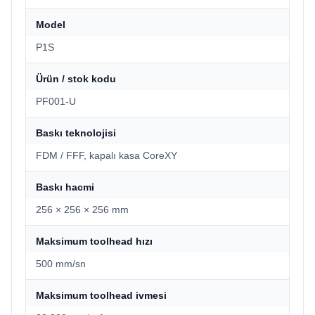
Model
P1S
Ürün / stok kodu
PF001-U
Baskı teknolojisi
FDM / FFF, kapalı kasa CoreXY
Baskı hacmi
256 × 256 × 256 mm
Maksimum toolhead hızı
500 mm/sn
Maksimum toolhead ivmesi