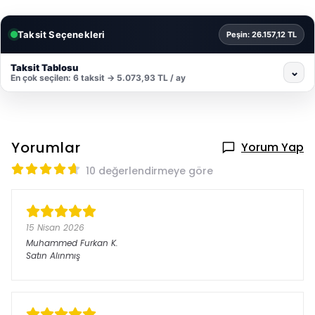
Taksit Seçenekleri
Peşin: 26.157,12 TL
Taksit Tablosu
⌄
En çok seçilen: 6 taksit → 5.073,93 TL / ay
Yorumlar
Yorum Yap
10 değerlendirmeye göre
15 Nisan 2026
Muhammed Furkan
K.
Satın Alınmış