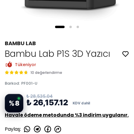
BAMBU LAB
Bambu Lab P1S 3D Yazıcı
Tükeniyor
10 değerlendirme
Barkod
:
PF001-U
₺ 28,535.04
₺ 26,157.12
%
8
Havale ödeme metodunda %3 indirim uygulanır.
Paylaş
: