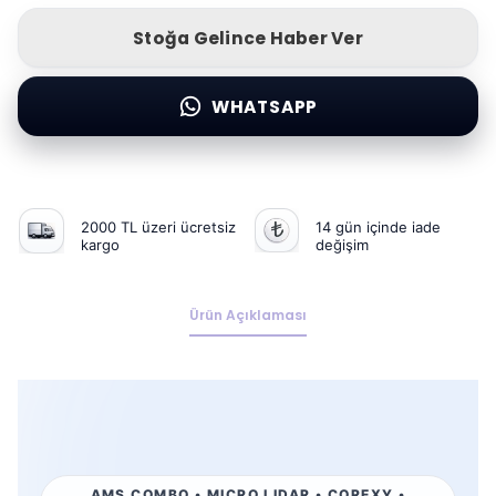
Stoğa Gelince Haber Ver
WHATSAPP
2000 TL üzeri ücretsiz
14 gün içinde iade
kargo
değişim
Ürün Açıklaması
AMS COMBO • MICRO LIDAR • COREXY •