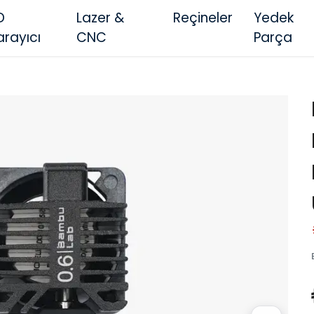
D
Lazer &
Reçineler
Yedek
arayıcı
CNC
Parça