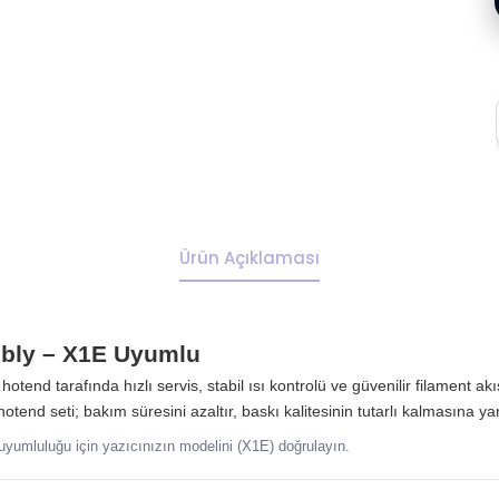
Ürün Açıklaması
bly – X1E Uyumlu
 hotend tarafında hızlı servis, stabil ısı kontrolü ve güvenilir filament a
otend seti; bakım süresini azaltır, baskı kalitesinin tutarlı kalmasına ya
yumluluğu için yazıcınızın modelini (X1E) doğrulayın.