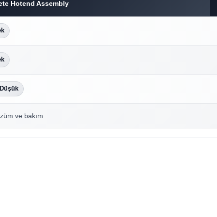
ete Hotend Assembly
ek
ek
 Düşük
çözüm ve bakım