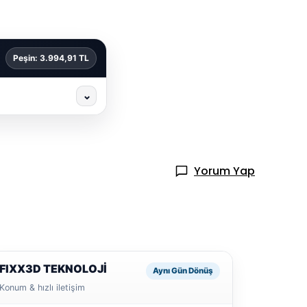
Peşin: 3.994,91 TL
⌄
Yorum Yap
FIXX3D TEKNOLOJİ
Aynı Gün Dönüş
Konum & hızlı iletişim