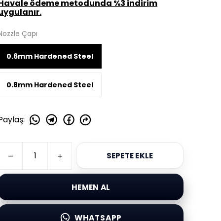
Havale ödeme metodunda %3 indirim
uygulanır.
Nozzle Çapı
0.6mm Hardened Steel
0.8mm Hardened Steel
Paylaş
:
SEPETE EKLE
HEMEN AL
WHATSAPP