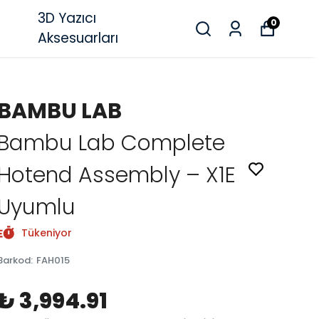
3D Yazıcı
0
Aksesuarları
BAMBU LAB
Bambu Lab Complete
Hotend Assembly – X1E
Uyumlu
Tükeniyor
Barkod
:
FAH015
₺ 3,994.91