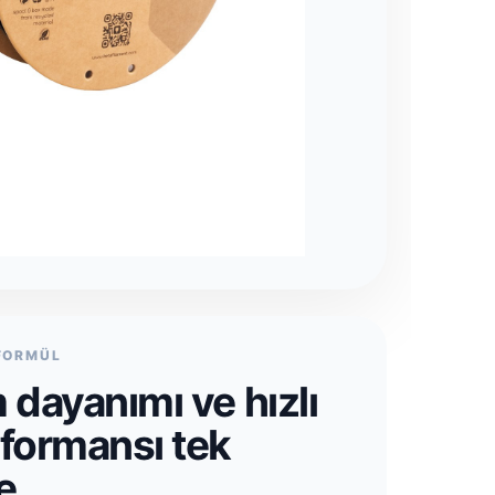
 FORMÜL
 dayanımı ve hızlı
rformansı tek
e.