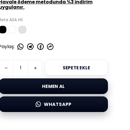
Havale ödeme metodunda %3 indirim
uygulanır.
Beta ASA HS
Paylaş
:
SEPETE EKLE
HEMEN AL
WHATSAPP