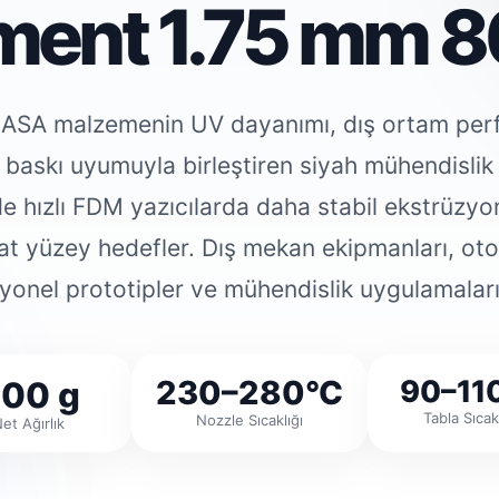
ament 1.75 mm 8
 ASA malzemenin UV dayanımı, dış ortam per
 baskı uyumuyla birleştiren siyah mühendislik f
e hızlı FDM yazıcılarda daha stabil ekstrüzyon
t yüzey hedefler. Dış mekan ekipmanları, oto
siyonel prototipler ve mühendislik uygulamaları
230–280°C
90–11
00 g
Tabla Sıcakl
Nozzle Sıcaklığı
et Ağırlık