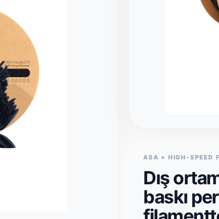
ASA + HIGH-SPEED
Dış ortam
baskı pe
filamentt