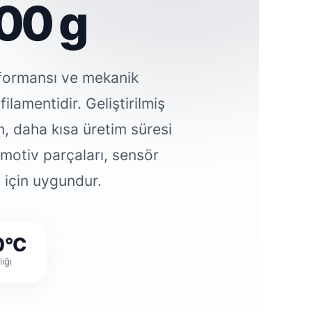
00 g
formansı ve mekanik
ilamentidir. Geliştirilmiş
, daha kısa üretim süresi
motiv parçaları, sensör
 için uygundur.
0°C
ığı