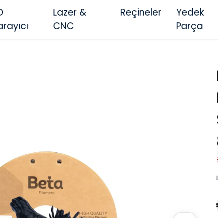
D
Lazer &
Reçineler
Yedek
arayıcı
CNC
Parça