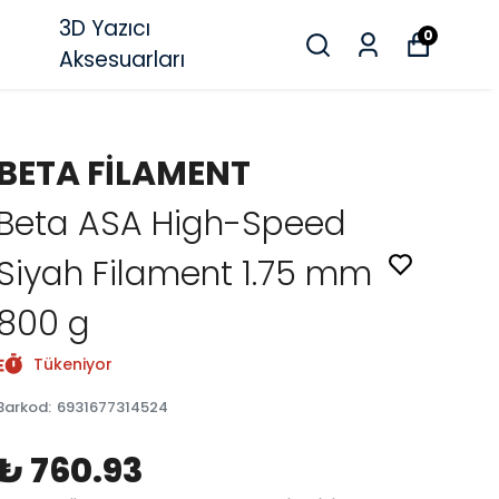
3D Yazıcı
0
Aksesuarları
BETA FİLAMENT
Beta ASA High-Speed
Siyah Filament 1.75 mm
800 g
Tükeniyor
Barkod
:
6931677314524
₺ 760.93