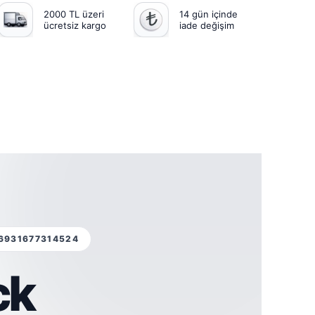
2000 TL üzeri
14 gün içinde
ücretsiz kargo
iade değişim
 6931677314524
ck