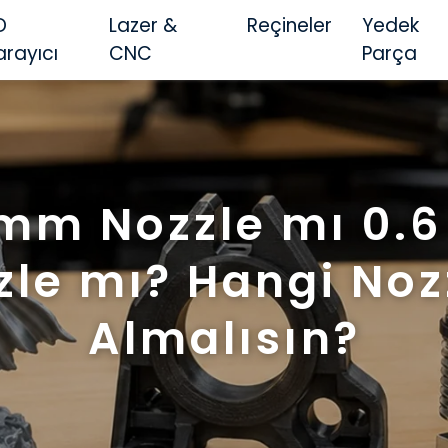
D
Lazer &
Reçineler
Yedek
arayıcı
CNC
Parça
 mm Nozzle mı 0.
zle mı? Hangi Nozz
Almalısın?