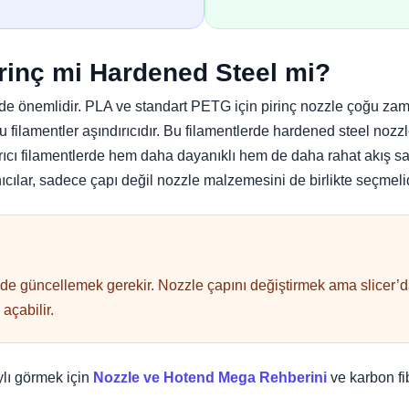
rinç mi Hardened Steel mi?
e önemlidir. PLA ve standart PETG için pirinç nozzle çoğu zama
lu filamentler aşındırıcıdır. Bu filamentlerde hardened steel noz
ıcı filamentlerde hem daha dayanıklı hem de daha rahat akış sa
cılar, sadece çapı değil nozzle malzemesini de birlikte seçmelid
ini de güncellemek gerekir. Nozzle çapını değiştirmek ama slicer’
açabilir.
lı görmek için
Nozzle ve Hotend Mega Rehberini
ve karbon fib