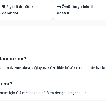
🛡️
2 yıl distribütör
🧰
Ömür boyu teknik
garantisi
destek
landırır mı?
fazla malzeme akışı sağlayarak özellikle büyük modellerde baskı s
li mi?
llanım için 0.4 mm nozzle hâlâ en dengeli seçenektir.