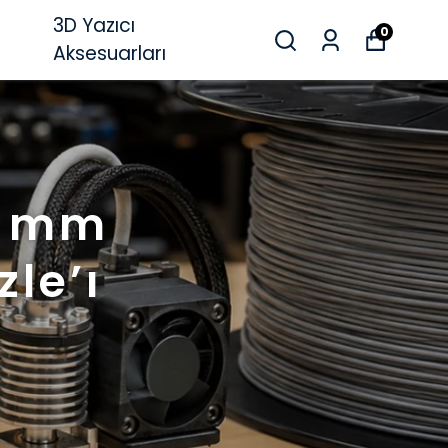
3D Yazıcı
0
Aksesuarları
6 mm
le’ı