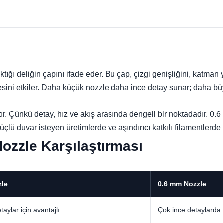
ktığı deliğin çapını ifade eder. Bu çap, çizgi genişliğini, katman 
sini etkiler. Daha küçük nozzle daha ince detay sunar; daha b
tır. Çünkü detay, hız ve akış arasında dengeli bir noktadadır. 0.
lü duvar isteyen üretimlerde ve aşındırıcı katkılı filamentlerde d
ozzle Karşılaştırması
zle
0.6 mm Nozzle
aylar için avantajlı
Çok ince detaylarda sı