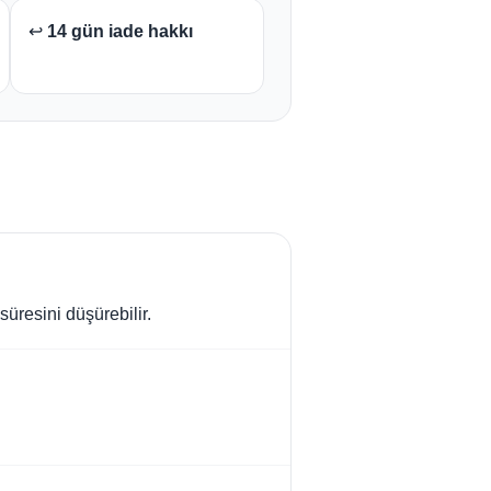
↩️
14 gün iade hakkı
üresini düşürebilir.