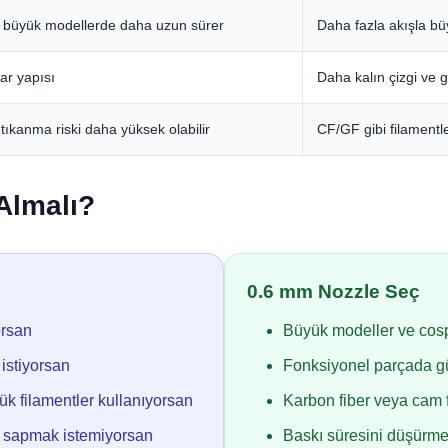
 büyük modellerde daha uzun sürer
Daha fazla akışla büy
ar yapısı
Daha kalın çizgi ve 
tıkanma riski daha yüksek olabilir
CF/GF gibi filamentl
Almalı?
0.6 mm Nozzle Seç
orsan
Büyük modeller ve cosp
 istiyorsan
Fonksiyonel parçada gü
k filamentler kullanıyorsan
Karbon fiber veya cam f
ok sapmak istemiyorsan
Baskı süresini düşürme