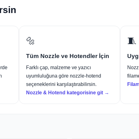
rsin
🔩
🧵
Tüm Nozzle ve Hotendler İçin
Uyg
erde
Farklı çap, malzeme ve yazıcı
Nozzl
n
uyumluluğuna göre nozzle-hotend
filam
seçeneklerini karşılaştırabilirsin.
Fila
→
Nozzle & Hotend kategorisine git →