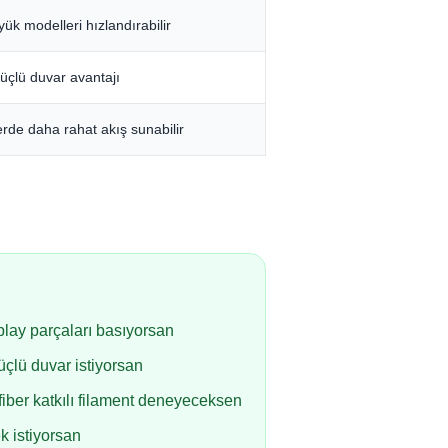
ük modelleri hızlandırabilir
güçlü duvar avantajı
erde daha rahat akış sunabilir
lay parçaları basıyorsan
çlü duvar istiyorsan
iber katkılı filament deneyeceksen
k istiyorsan