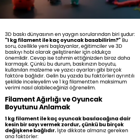
3D baskı dünyasının en yaygın sorularından biri şudur:
"1 kg filament ile kaç oyuncak basabilirim?"
Bu
soru, özellikle yeni başlayanlar, eğitimciler ve 3D
baskıyı hobi olarak geliştirenler için oldukça
önemlidir. Cevap ise tahmin ettiğinizden biraz daha
karmaşık. Çünkü bu durum, baskınızın boyutu,
kullanılan malzeme ve yazıcı ayarları gibi birçok
faktöre bağlıdır. Gelin bu yazıda bu faktörleri ayrıntılı
şekilde inceleyelim ve 1 kg filamentten maksimum
verimi nasıl alabileceğinizi öğrenelim.
Filament Ağırlığı ve Oyuncak
Boyutunu Anlamak
1 kg filament ile kaç oyuncak basılacağına dair
kesin bir sayı vermek zordur, çünkü bu birçok
değişkene bağlıdır.
İşte dikkate almanız gereken
ana faktörler: