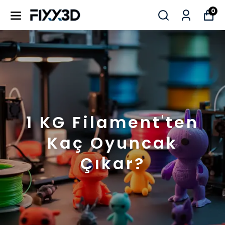
0
1 KG Filament'ten
Kaç Oyuncak
Çıkar?