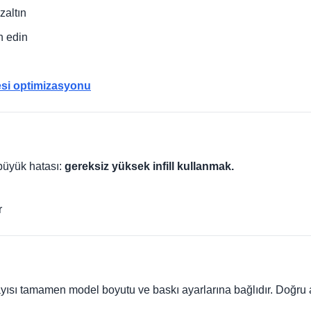
zaltın
h edin
esi optimizasyonu
 büyük hatası:
gereksiz yüksek infill kullanmak.
r
yısı tamamen model boyutu ve baskı ayarlarına bağlıdır. Doğru aya