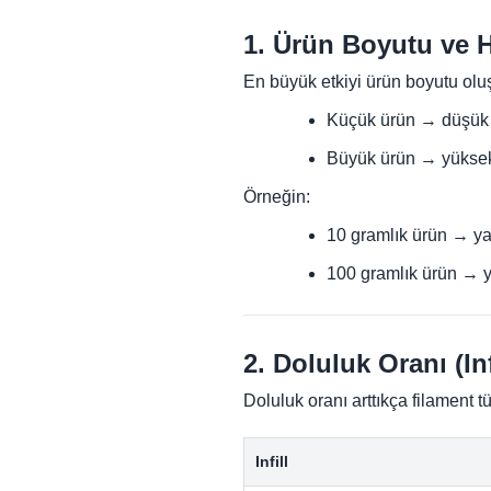
1. Ürün Boyutu ve 
En büyük etkiyi ürün boyutu oluş
Küçük ürün → düşük 
Büyük ürün → yüksek
Örneğin:
10 gramlık ürün → ya
100 gramlık ürün → y
2. Doluluk Oranı (Inf
Doluluk oranı arttıkça filament tü
Infill