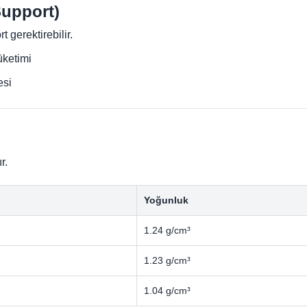
Support)
 gerektirebilir.
üketimi
esi
r.
Yoğunluk
1.24 g/cm³
1.23 g/cm³
1.04 g/cm³