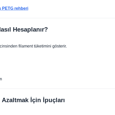
s PETG rehberi
asıl Hesaplanır?
insinden filament tüketimini gösterir.
ün
 Azaltmak İçin İpuçları