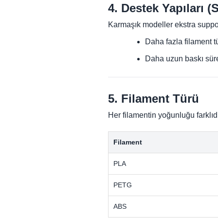
4. Destek Yapıları (
Karmaşık modeller ekstra support
Daha fazla filament t
Daha uzun baskı sür
5. Filament Türü
Her filamentin yoğunluğu farklıdı
Filament
PLA
PETG
ABS