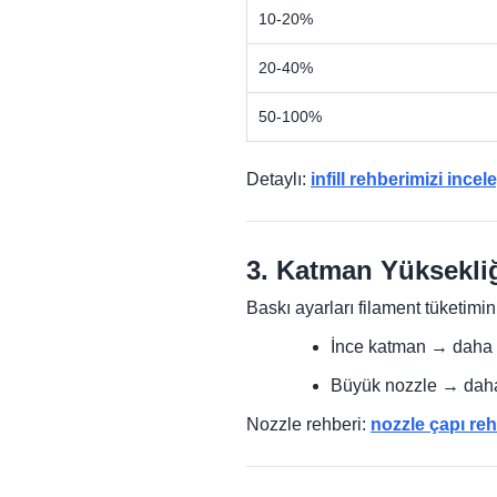
10-20%
20-40%
50-100%
Detaylı:
infill rehberimizi incel
3. Katman Yüksekliğ
Baskı ayarları filament tüketimin
İnce katman → daha 
Büyük nozzle → daha 
Nozzle rehberi:
nozzle çapı reh