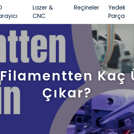
D
Lazer &
Reçineler
Yedek
arayıcı
CNC
Parça
 Filamentten Kaç
Çıkar?