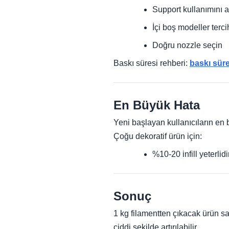
Support kullanımını a
İçi boş modeller terci
Doğru nozzle seçin
Baskı süresi rehberi:
baskı sür
En Büyük Hata
Yeni başlayan kullanıcıların en
Çoğu dekoratif ürün için:
%10-20 infill yeterlidi
Sonuç
1 kg filamentten çıkacak ürün sa
ciddi şekilde artırılabilir.