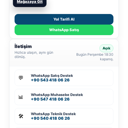
Mağazaya Git
Yol Tarifi Al
WhatsApp Satış
İletişim
Açık
Hızlıca ulaşın, aynı gün
Bugün Perşembe 18:30
dönüş.
kapanış.
WhatsApp Satış Destek
💬
+90 543 418 06 26
WhatsApp Muhasebe Destek
📊
+90 547 418 06 26
WhatsApp Teknik Destek
🛠️
+90 540 418 06 26