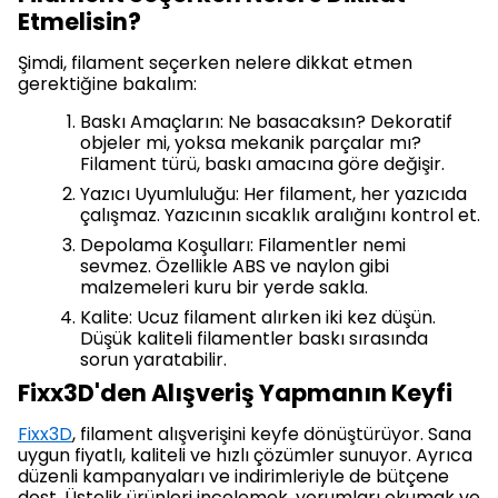
Etmelisin?
Şimdi, filament seçerken nelere dikkat etmen
gerektiğine bakalım:
Baskı Amaçların: Ne basacaksın? Dekoratif
objeler mi, yoksa mekanik parçalar mı?
Filament türü, baskı amacına göre değişir.
Yazıcı Uyumluluğu: Her filament, her yazıcıda
çalışmaz. Yazıcının sıcaklık aralığını kontrol et.
Depolama Koşulları: Filamentler nemi
sevmez. Özellikle ABS ve naylon gibi
malzemeleri kuru bir yerde sakla.
Kalite: Ucuz filament alırken iki kez düşün.
Düşük kaliteli filamentler baskı sırasında
sorun yaratabilir.
Fixx3D'den Alışveriş Yapmanın Keyfi
Fixx3D
, filament alışverişini keyfe dönüştürüyor. Sana
uygun fiyatlı, kaliteli ve hızlı çözümler sunuyor. Ayrıca
düzenli kampanyaları ve indirimleriyle de bütçene
dost. Üstelik ürünleri incelemek, yorumları okumak ve