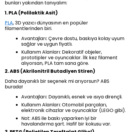
bunları yakından tanıyalım:
1. PLA (Polilaktik Asit)
PLA
, 3D yazıcı dünyasının en popüler
filamentlerinden biri.
Avantajları: Çevre dostu, baskıya kolay uyum
sağlar ve uygun fiyatlı.
Kullanım Alanları: Dekoratif objeler,
prototipler ve oyuncaklar. İlk kez filament
alıyorsan, PLA tam sana göre.
2. ABS (Akrilonitril Butadiyen Stiren)
Daha dayanıklı bir seçenek mi arıyorsun? ABS
burada!
Avantajları: Dayanıklı, esnek ve ısıya dirençli.
Kullanım Alanları: Otomobil parçaları,
elektronik cihazlar ve oyuncaklar (LEGO gibi).
Not: ABS ile baskı yaparken iyi bir
havalandırma şart. Hafif bir kokusu var.
3. PETG (Polietilen Tereftalat Glikol)