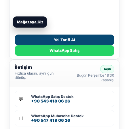
Mağazaya Git
Yol Tarifi Al
WhatsApp Satış
İletişim
Açık
Hızlıca ulaşın, aynı gün
Bugün Perşembe 18:30
dönüş.
kapanış.
WhatsApp Satış Destek
💬
+90 543 418 06 26
WhatsApp Muhasebe Destek
📊
+90 547 418 06 26