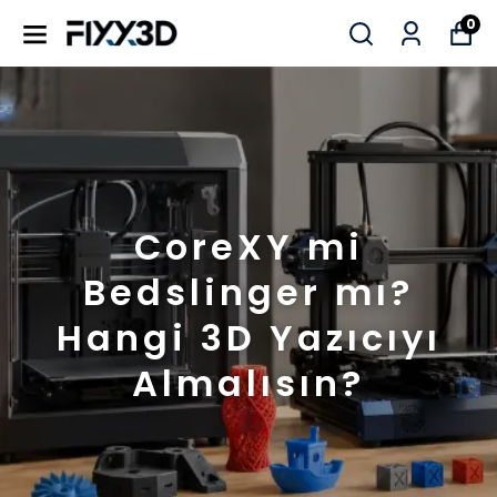
0
CoreXY mi
Bedslinger mı?
Hangi 3D Yazıcıyı
Almalısın?