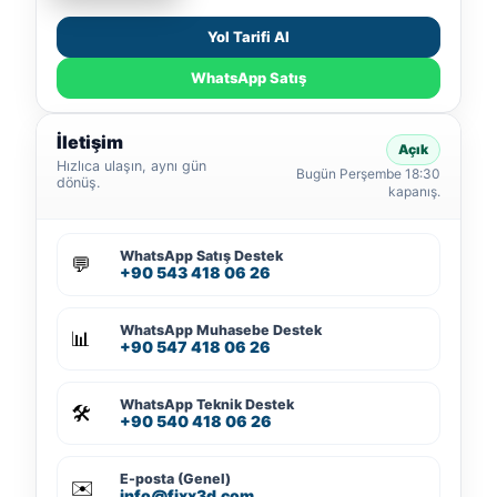
Yol Tarifi Al
WhatsApp Satış
İletişim
Açık
Hızlıca ulaşın, aynı gün
Bugün Perşembe 18:30
dönüş.
kapanış.
WhatsApp Satış Destek
💬
+90 543 418 06 26
WhatsApp Muhasebe Destek
📊
+90 547 418 06 26
WhatsApp Teknik Destek
🛠️
+90 540 418 06 26
E-posta (Genel)
✉️
info@fixx3d.com