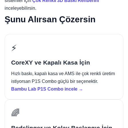
sistemler için
Çok Renkli 3D Baskı Rehberini
inceleyebilirsin.
Şunu Alırsan Çözersin
⚡
CoreXY ve Kapalı Kasa İçin
Hızlı baskı, kapalı kasa ve AMS ile çok renkli üretim
istiyorsan P1S Combo güçlü bir seçenektir.
Bambu Lab P1S Combo incele →
🌈
Bedslinger ve Kolay Başlangıç İçin