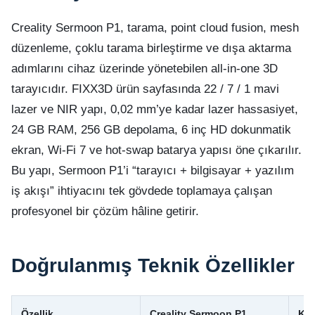
Creality Sermoon P1, tarama, point cloud fusion, mesh
düzenleme, çoklu tarama birleştirme ve dışa aktarma
adımlarını cihaz üzerinde yönetebilen all-in-one 3D
tarayıcıdır. FIXX3D ürün sayfasında 22 / 7 / 1 mavi
lazer ve NIR yapı, 0,02 mm’ye kadar lazer hassasiyet,
24 GB RAM, 256 GB depolama, 6 inç HD dokunmatik
ekran, Wi‑Fi 7 ve hot-swap batarya yapısı öne çıkarılır.
Bu yapı, Sermoon P1’i “tarayıcı + bilgisayar + yazılım
iş akışı” ihtiyacını tek gövdede toplamaya çalışan
profesyonel bir çözüm hâline getirir.
Doğrulanmış Teknik Özellikler
Özellik
Creality Sermoon P1
Kul