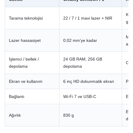
Küç
Tarama teknolojisi
22 / 7 / 1 mavi lazer + NIR
geç
Mek
Lazer hassasiyet
0,02 mm’ye kadar
ava
İşlemci / bellek /
24 GB RAM, 256 GB
Cih
depolama
depolama
Ekran ve kullanım
6 inç HD dokunmatik ekran
PC 
Bağlantı
Wi‑Fi 7 ve USB‑C
Esn
Elde
Ağırlık
830 g
deği