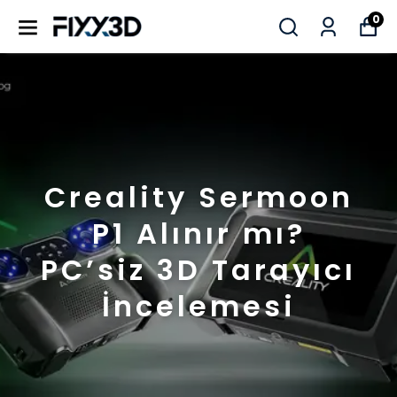
0
Creality Sermoon
P1 Alınır mı?
PC’siz 3D Tarayıcı
İncelemesi