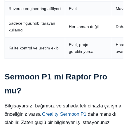
Reverse engineering atölyesi
Evet
Mavi l
Sadece figür/hobi tarayan
Her zaman değil
Daha ba
kullanıcı
Evet, proje
Hassas
Kalite kontrol ve üretim ekibi
gerektiriyorsa
avantaj
Sermoon P1 mi Raptor Pro
mu?
Bilgisayarsız, bağımsız ve sahada tek cihazla çalışma
önceliğiniz varsa
Creality Sermoon P1
daha mantıklı
olabilir. Zaten güçlü bir bilgisayar iş istasyonunuz