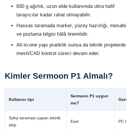
830 g ağırlık, uzun elde kullanımda ultra hafif
tarayıcılar kadar rahat olmayabilir.
Hassas taramada marker, yüzey hazırlığı, mesafe
ve pozlama bilgisi hâlâ önemlidir.
All-in-one yapı pratiklik sunsa da teknik projelerde
mesh/CAD kontrol süreci devam eder.
Kimler Sermoon P1 Almalı?
Sermoon P1 uygun
Kullanıcı tipi
Gerek
mu?
Saha taraması yapan teknik
Evet
PC taş
ekip