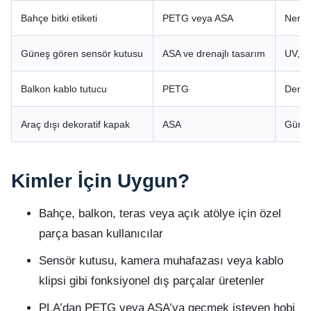
Bahçe bitki etiketi
PETG veya ASA
Nem, 
Güneş gören sensör kutusu
ASA ve drenajlı tasarım
UV, sı
Balkon kablo tutucu
PETG
Denge
Araç dışı dekoratif kapak
ASA
Güneş
Kimler İçin Uygun?
Bahçe, balkon, teras veya açık atölye için özel
parça basan kullanıcılar
Sensör kutusu, kamera muhafazası veya kablo
klipsi gibi fonksiyonel dış parçalar üretenler
PLA’dan PETG veya ASA’ya geçmek isteyen hobi