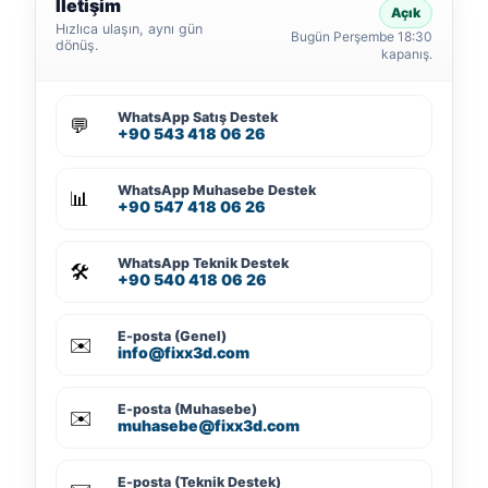
İletişim
Açık
Hızlıca ulaşın, aynı gün
Bugün Perşembe 18:30
dönüş.
kapanış.
WhatsApp Satış Destek
💬
+90 543 418 06 26
WhatsApp Muhasebe Destek
📊
+90 547 418 06 26
WhatsApp Teknik Destek
🛠️
+90 540 418 06 26
E-posta (Genel)
✉️
info@fixx3d.com
E-posta (Muhasebe)
✉️
muhasebe@fixx3d.com
E-posta (Teknik Destek)