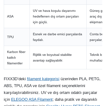
UV ve hava koşulu dayanımı
Güneş göre
ASA
hedeflenen dış ortam parçaları
araç dış a
için güçlü.
ekipmanı.
Esnek ve darbe emici parçalarda
Conta benze
TPU
faydalı.
parçalar, 
Karbon fiber
Rijitlik ve boyutsal stabilite
Teknik brake
katkılı
avantajı sağlayabilir.
muhafaza p
filamentler
FIXX3D’deki
filament kategorisi
üzerinden PLA, PETG,
ABS, TPU, ASA ve özel filament seçeneklerini
karşılaştırabilirsiniz. UV ve dış ortam odaklı parçalar
için
ELEGOO ASA Filament
; daha pratik ve dayanıklı