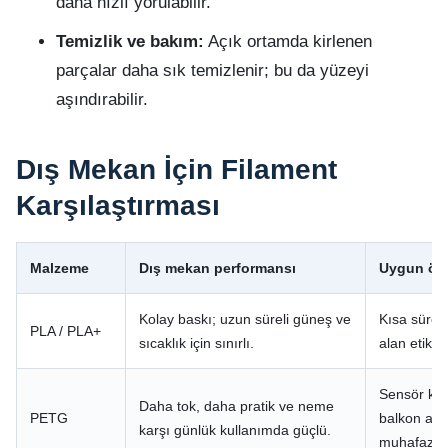
daha hızlı yorulabilir.
Temizlik ve bakım:
Açık ortamda kirlenen
parçalar daha sık temizlenir; bu da yüzeyi
aşındırabilir.
Dış Mekan İçin Filament
Karşılaştırması
Malzeme
Dış mekan performansı
Uygun örn
Kolay baskı; uzun süreli güneş ve
Kısa süreli
PLA / PLA+
sıcaklık için sınırlı.
alan etiketi
Sensör kutu
Daha tok, daha pratik ve neme
PETG
balkon apar
karşı günlük kullanımda güçlü.
muhafaza.