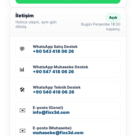
İletişim
Açık
Hızlıca ulaşın, aynı gün
Bugün Perşembe 18:30
dönüş.
kapanış.
WhatsApp Satış Destek
💬
+90 543 418 06 26
WhatsApp Muhasebe Destek
📊
+90 547 418 06 26
WhatsApp Teknik Destek
🛠️
+90 540 418 06 26
E-posta (Genel)
✉️
info@fixx3d.com
E-posta (Muhasebe)
✉️
muhasebe@fixx3d.com