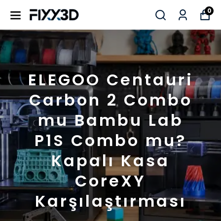
0
ELEGOO Centauri
Carbon 2 Combo
mu Bambu Lab
P1S Combo mu?
Kapalı Kasa
CoreXY
Karşılaştırması