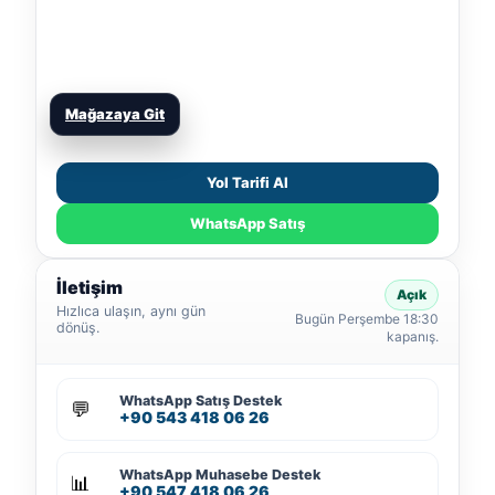
Mağazaya Git
Yol Tarifi Al
WhatsApp Satış
İletişim
Açık
Hızlıca ulaşın, aynı gün
Bugün Perşembe 18:30
dönüş.
kapanış.
WhatsApp Satış Destek
💬
+90 543 418 06 26
WhatsApp Muhasebe Destek
📊
+90 547 418 06 26