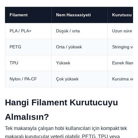
Filament
Nem Hassasiyeti
Kurutucu Ku
PLA / PLA+
Düşük / orta
Uzun süre açı
PETG
Orta / yüksek
Stringing ve 
TPU
Yüksek
Esnek filament
Nylon / PA-CF
Çok yüksek
Kurutma ve k
Hangi Filament Kurutucuyu
Almalısın?
Tek makarayla çalışan hobi kullanıcıları için kompakt tek
makaralı kurutucular yeterli olabilir. PETG, TPU veya