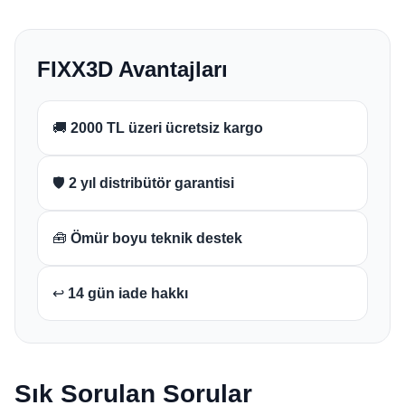
FIXX3D Avantajları
🚚
2000 TL üzeri ücretsiz kargo
🛡️
2 yıl distribütör garantisi
🧰
Ömür boyu teknik destek
↩️
14 gün iade hakkı
Sık Sorulan Sorular