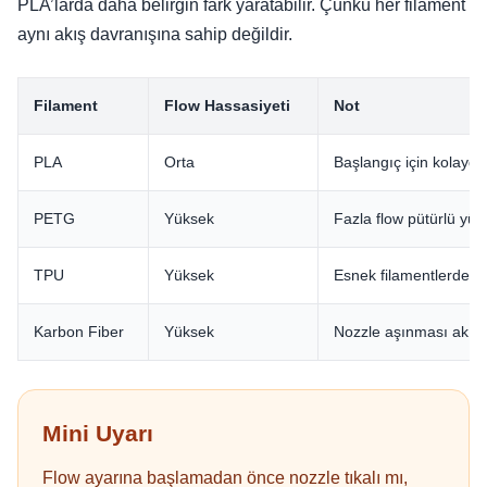
PLA’larda daha belirgin fark yaratabilir. Çünkü her filament
aynı akış davranışına sahip değildir.
Filament
Flow Hassasiyeti
Not
PLA
Orta
Başlangıç için kolaydır
PETG
Yüksek
Fazla flow pütürlü yüzey
TPU
Yüksek
Esnek filamentlerde akı
Karbon Fiber
Yüksek
Nozzle aşınması akışı et
Mini Uyarı
Flow ayarına başlamadan önce nozzle tıkalı mı,