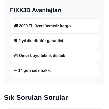
FIXX3D Avantajları
🚚
2000 TL üzeri ücretsiz kargo
🛡️
2 yıl distribütör garantisi
🧰
Ömür boyu teknik destek
↩️
14 gün iade hakkı
Sık Sorulan Sorular