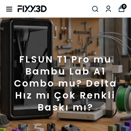
0
FLSUN T1 Pro mu
Bambu Lab A1
Combo mu? Delta
Hız mı Çok Renkli
Baskı mı?