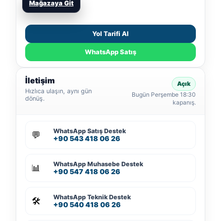
Mağazaya Git
Yol Tarifi Al
WhatsApp Satış
İletişim
Açık
Hızlıca ulaşın, aynı gün
Bugün Perşembe 18:30
dönüş.
kapanış.
WhatsApp Satış Destek
💬
+90 543 418 06 26
WhatsApp Muhasebe Destek
📊
+90 547 418 06 26
WhatsApp Teknik Destek
🛠️
+90 540 418 06 26