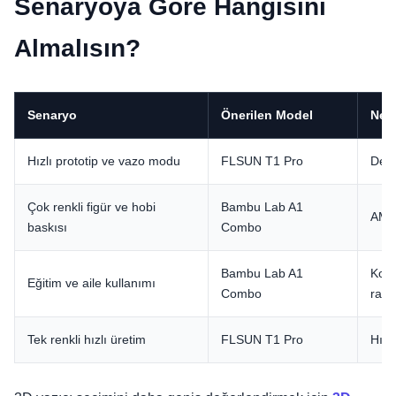
Senaryoya Göre Hangisini
Almalısın?
Senaryo
Önerilen Model
Ned
Hızlı prototip ve vazo modu
FLSUN T1 Pro
Delt
Çok renkli figür ve hobi
Bambu Lab A1
AMS 
baskısı
Combo
Bambu Lab A1
Kola
Eğitim ve aile kullanımı
Combo
rahat
Tek renkli hızlı üretim
FLSUN T1 Pro
Hız v