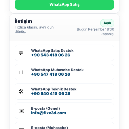
WhatsApp Satış
İletişim
Açık
Hızlıca ulaşın, aynı gün
Bugün Perşembe 18:30
dönüş.
kapanış.
WhatsApp Satış Destek
💬
+90 543 418 06 26
WhatsApp Muhasebe Destek
📊
+90 547 418 06 26
WhatsApp Teknik Destek
🛠️
+90 540 418 06 26
E-posta (Genel)
✉️
info@fixx3d.com
E-posta (Muhasebe)