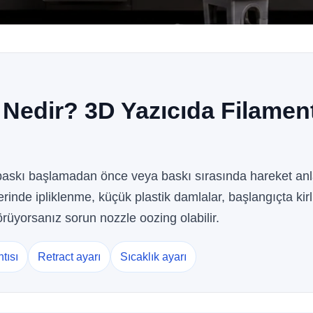
Nedir? 3D Yazıcıda Filament 
baskı başlamadan önce veya baskı sırasında hareket anl
rinde ipliklenme, küçük plastik damlalar, başlangıçta kirli
rüyorsanız sorun nozzle oozing olabilir.
tısı
Retract ayarı
Sıcaklık ayarı