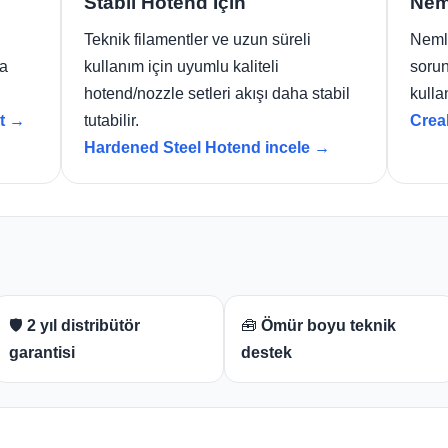
Stabil Hotend İçin
Nem
Teknik filamentler ve uzun süreli
Nemli
ha
kullanım için uyumlu kaliteli
sorun
hotend/nozzle setleri akışı daha stabil
kulla
it →
tutabilir.
Crea
Hardened Steel Hotend incele →
🛡️
2 yıl distribütör
🧰
Ömür boyu teknik
garantisi
destek