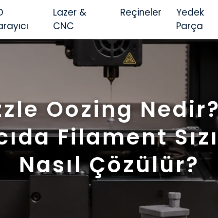
D
Lazer &
Reçineler
Yedek
arayıcı
CNC
Parça
zle Oozing Nedir
cıda Filament Sızı
Nasıl Çözülür?