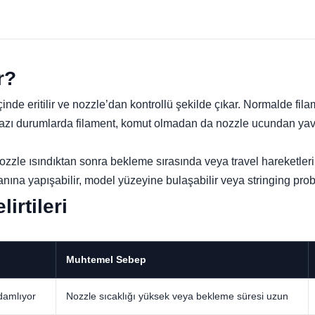
r?
nde eritilir ve nozzle’dan kontrollü şekilde çıkar. Normalde fil
azı durumlarda filament, komut olmadan da nozzle ucundan yav
zzle ısındıktan sonra bekleme sırasında veya travel hareketler
anına yapışabilir, model yüzeyine bulaşabilir veya stringing pro
irtileri
Muhtemel Sebep
damlıyor
Nozzle sıcaklığı yüksek veya bekleme süresi uzun