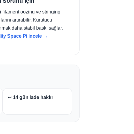
 Sorunu İçin
 filament oozing ve stringing
larını artırabilir. Kurutucu
nmak daha stabil baskı sağlar.
lity Space Pi incele →
↩️
14 gün iade hakkı