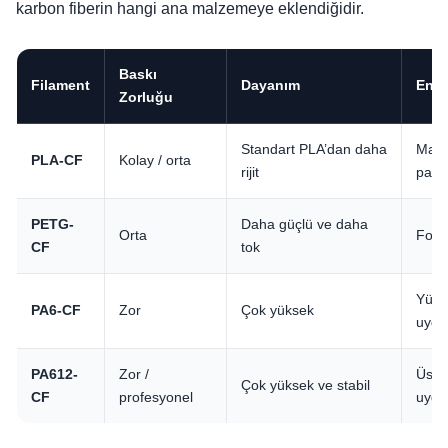
karbon fiberin hangi ana malzemeye eklendiğidir.
Baskı
Filament
Dayanım
En U
Zorluğu
Standart PLA’dan daha
Mat 
PLA-CF
Kolay / orta
rijit
parç
PETG-
Daha güçlü ve daha
Orta
Fonks
CF
tok
Yük t
PA6-CF
Zor
Çok yüksek
uygu
PA612-
Zor /
Üst 
Çok yüksek ve stabil
CF
profesyonel
uygu