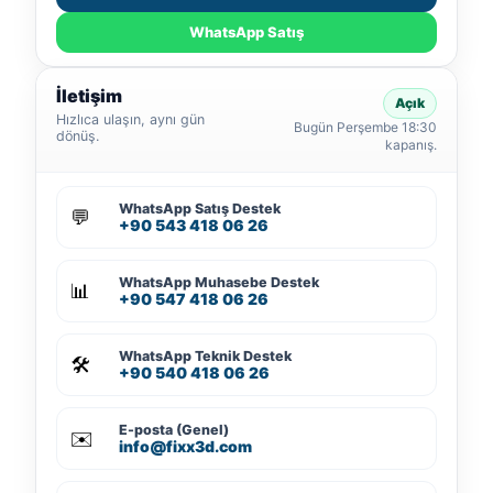
WhatsApp Satış
İletişim
Açık
Hızlıca ulaşın, aynı gün
Bugün Perşembe 18:30
dönüş.
kapanış.
WhatsApp Satış Destek
💬
+90 543 418 06 26
WhatsApp Muhasebe Destek
📊
+90 547 418 06 26
WhatsApp Teknik Destek
🛠️
+90 540 418 06 26
E-posta (Genel)
✉️
info@fixx3d.com