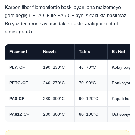
Karbon fiber filamentlerde baskı ayarı, ana malzemeye
göre değişir. PLA-CF ile PA6-CF aynı sıcaklıkta basılmaz.
Bu yüzden ürün sayfasındaki sıcaklık aralığını kontrol
etmek gerekir.
Filament
Nozzle
Tabla
Ek Not
PLA-CF
190–230°C
45–70°C
Kolay başlan
PETG-CF
240–270°C
70–90°C
Fonksiyonel
PA6-CF
260–300°C
90–120°C
Kapalı kasa,
PA612-CF
280–300°C
80–100°C
Üst seviye m