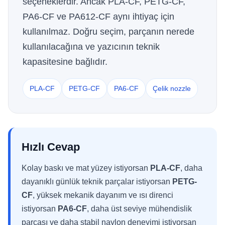
seçeneklerdir. Ancak PLA-CF, PETG-CF,
PA6-CF ve PA612-CF aynı ihtiyaç için
kullanılmaz. Doğru seçim, parçanın nerede
kullanılacağına ve yazıcının teknik
kapasitesine bağlıdır.
PLA-CF
PETG-CF
PA6-CF
Çelik nozzle
Hızlı Cevap
Kolay baskı ve mat yüzey istiyorsan
PLA-CF
, daha
dayanıklı günlük teknik parçalar istiyorsan
PETG-
CF
, yüksek mekanik dayanım ve ısı direnci
istiyorsan
PA6-CF
, daha üst seviye mühendislik
parçası ve daha stabil naylon deneyimi istiyorsan