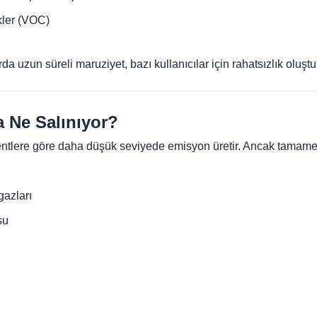
kler (VOC)
a uzun süreli maruziyet, bazı kullanıcılar için rahatsızlık oluştur
a Ne Salınıyor?
entlere göre daha düşük seviyede emisyon üretir. Ancak tamamen s
azları
su