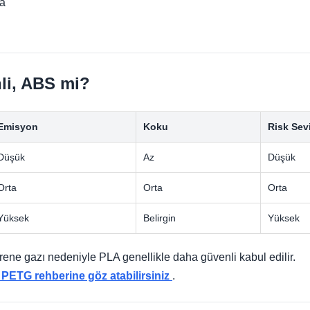
ma
li, ABS mi?
Emisyon
Koku
Risk Sev
Düşük
Az
Düşük
Orta
Orta
Orta
Yüksek
Belirgin
Yüksek
rene gazı nedeniyle PLA genellikle daha güvenli kabul edilir.
PETG rehberine göz atabilirsiniz
.