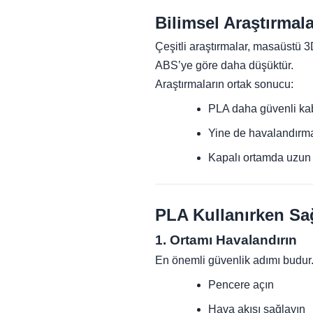
Bilimsel Araştırmal
Çeşitli araştırmalar, masaüstü 3D
ABS’ye göre daha düşüktür.
Araştırmaların ortak sonucu:
PLA daha güvenli kab
Yine de havalandırma
Kapalı ortamda uzun 
PLA Kullanırken Sağ
1. Ortamı Havalandırın
En önemli güvenlik adımı budur
Pencere açın
Hava akışı sağlayın