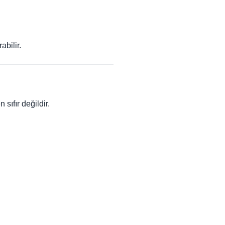
abilir.
ıfır değildir.