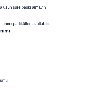
a uzun süre baskı almayın
lanımı partikülleri azaltabilir.
anımı
şumu