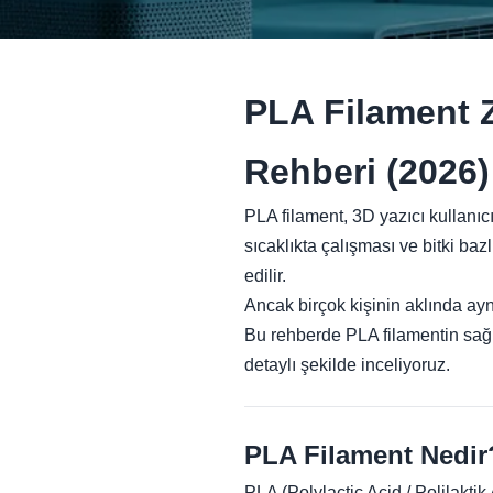
PLA Filament Z
Rehberi (2026)
PLA filament, 3D yazıcı kullanıc
sıcaklıkta çalışması ve bitki ba
edilir.
Ancak birçok kişinin aklında ayn
Bu rehberde PLA filamentin sağlı
detaylı şekilde inceliyoruz.
PLA Filament Nedir
PLA (Polylactic Acid / Polilaktik