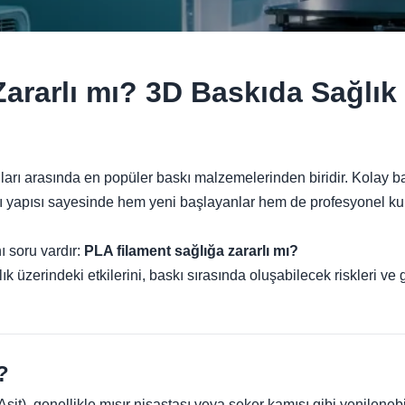
ararlı mı? 3D Baskıda Sağlık
ıları arasında en popüler baskı malzemelerinden biridir. Kolay b
zlı yapısı sayesinde hem yeni başlayanlar hem de profesyonel kull
ı soru vardır:
PLA filament sağlığa zararlı mı?
k üzerindeki etkilerini, baskı sırasında oluşabilecek riskleri ve
?
 Asit), genellikle mısır nişastası veya şeker kamışı gibi yenileneb