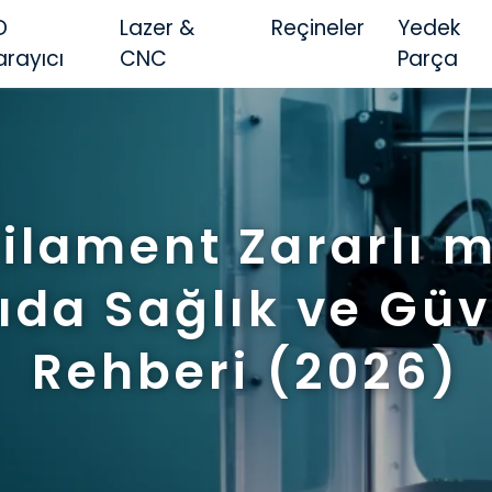
D
Lazer &
Reçineler
Yedek
arayıcı
CNC
Parça
Filament Zararlı m
ıda Sağlık ve Güv
Rehberi (2026)