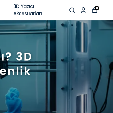
3D Yazıcı
0
Aksesuarları
ı? 3D
enlik