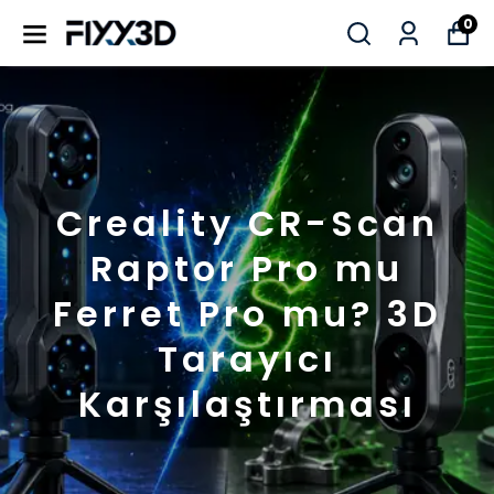
0
Creality CR-Scan
Raptor Pro mu
Ferret Pro mu? 3D
Tarayıcı
Karşılaştırması