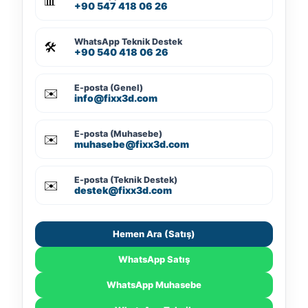
📊
+90 547 418 06 26
WhatsApp Teknik Destek
🛠️
+90 540 418 06 26
E-posta (Genel)
✉️
info@fixx3d.com
E-posta (Muhasebe)
✉️
muhasebe@fixx3d.com
E-posta (Teknik Destek)
✉️
destek@fixx3d.com
Hemen Ara (Satış)
WhatsApp Satış
WhatsApp Muhasebe