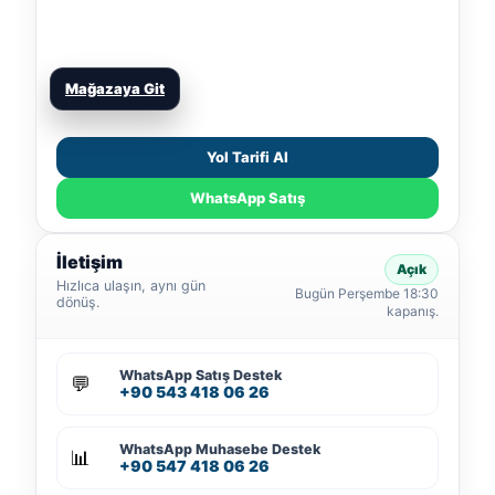
Mağazaya Git
Yol Tarifi Al
WhatsApp Satış
İletişim
Açık
Hızlıca ulaşın, aynı gün
Bugün Perşembe 18:30
dönüş.
kapanış.
WhatsApp Satış Destek
💬
+90 543 418 06 26
WhatsApp Muhasebe Destek
📊
+90 547 418 06 26