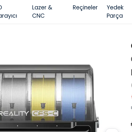
D
Lazer &
Reçineler
Yedek
arayıcı
CNC
Parça