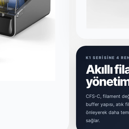
K1 SERİSİNE 4 RE
Akıllı f
yönetimi
CFS-C, filament değ
buffer yapısı, atık f
önleyerek daha temi
sağlar.