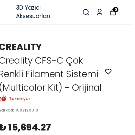
3D Yazıcı
0
Aksesuarları
CREALITY
Creality CFS-C Çok
Renkli Filament Sistemi
(Multicolor Kit) - Orijinal
Tükeniyor
Barkod
:
1002120010
₺ 15,694.27