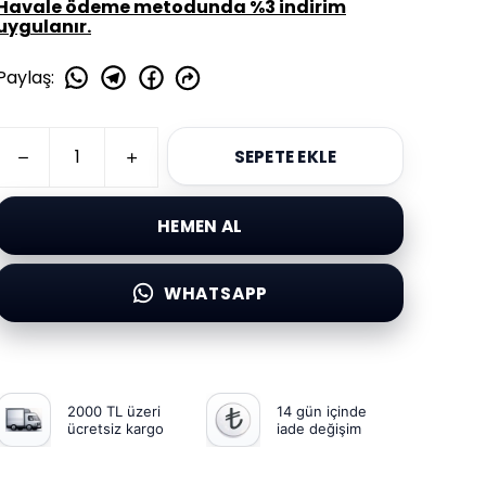
Havale ödeme metodunda %3 indirim
uygulanır.
Paylaş
:
SEPETE EKLE
HEMEN AL
WHATSAPP
2000 TL üzeri
14 gün içinde
ücretsiz kargo
iade değişim