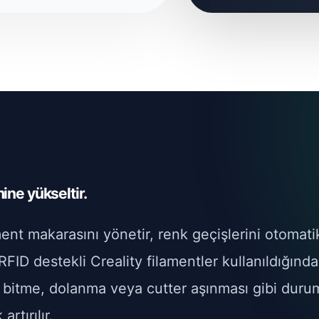
mine yükseltir.
ment makarasını yönetir, renk geçişlerini otomat
FID destekli Creality filamentler kullanıldığında
nt bitme, dolanma veya cutter aşınması gibi durum
rtırılır.