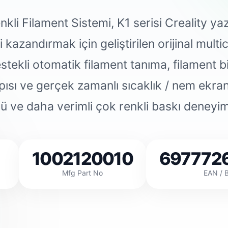
li Filament Sistemi, K1 serisi Creality yazı
i kazandırmak için geliştirilen orijinal multi
stekli otomatik filament tanıma, filament 
apısı ve gerçek zamanlı sıcaklık / nem ekran
lü ve daha verimli çok renkli baskı deneyim
1002120010
697772
Mfg Part No
EAN / 