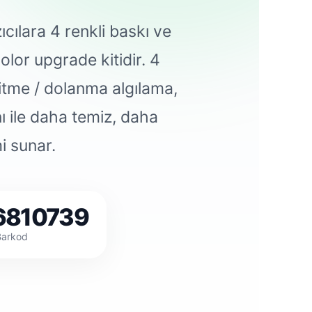
cılara 4 renkli baskı ve
color upgrade kitidir. 4
bitme / dolanma algılama,
ı ile daha temiz, daha
i sunar.
6810739
Barkod