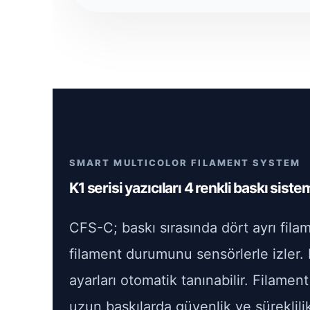
SMART MULTICOLOR FILAMENT SYSTEM
K1 serisi yazıcıları 4 renkli baskı siste
CFS-C; baskı sırasında dört ayrı fila
filament durumunu sensörlerle izler. R
ayarları otomatik tanınabilir. Filame
uzun baskılarda güvenlik ve süreklilik a