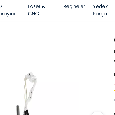
D
Lazer &
Reçineler
Yedek
arayıcı
CNC
Parça