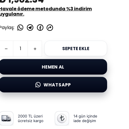
Havale ödeme metodunda %3 indirim
uygulanır.
Paylaş
:
SEPETE EKLE
HEMEN AL
WHATSAPP
2000 TL üzeri
14 gün içinde
ücretsiz kargo
iade değişim