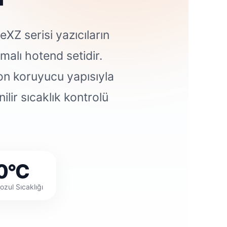
XZ serisi yazıcıların
tmalı hotend setidir.
kon koruyucu yapısıyla
ilir sıcaklık kontrolü
0°C
ul Sıcaklığı