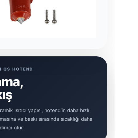
I QS HOTEND
ınma,
kış
amik ısıtıcı yapısı, hotend’in daha hızlı
masına ve baskı sırasında sıcaklığı daha
dımcı olur.