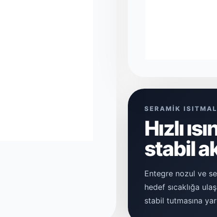
SERAMİK ISITMAL
Hızlı ıs
stabil a
Entegre nozul ve ser
hedef sıcaklığa ulaş
stabil tutmasına yar