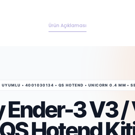
Ürün Açıklaması
 UYUMLU • 4001030134 • QS HOTEND • UNICORN 0.4 MM • SE
y Ender-3 V3 /
QS Hotend Kit