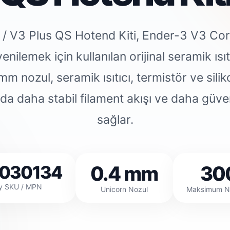
/ V3 Plus QS Hotend Kiti, Ender-3 V3 Core
enilemek için kullanılan orijinal seramik ısı
m nozul, seramik ısıtıcı, termistör ve sili
da daha stabil filament akışı ve daha güven
sağlar.
030134
0.4 mm
30
ty SKU / MPN
Unicorn Nozul
Maksimum Noz