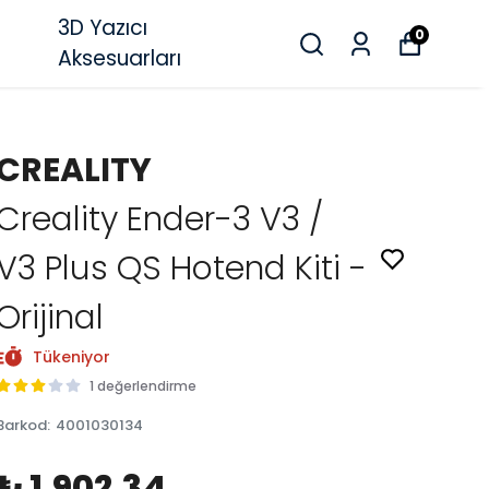
3D Yazıcı
0
Aksesuarları
CREALITY
Creality Ender-3 V3 /
V3 Plus QS Hotend Kiti -
Orijinal
Tükeniyor
1 değerlendirme
Barkod
:
4001030134
₺ 1,902.34