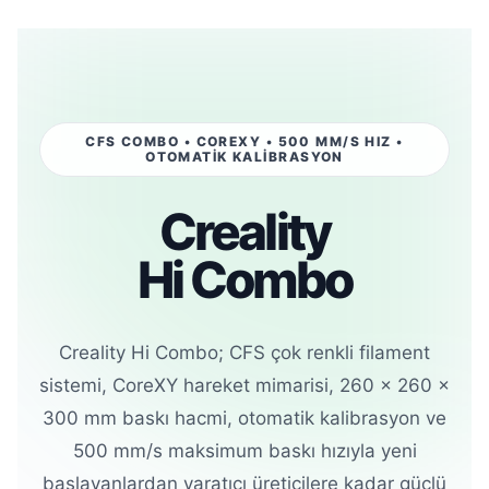
CFS COMBO • COREXY • 500 MM/S HIZ •
OTOMATİK KALİBRASYON
Creality
Hi Combo
Creality Hi Combo; CFS çok renkli filament
sistemi, CoreXY hareket mimarisi, 260 × 260 ×
300 mm baskı hacmi, otomatik kalibrasyon ve
500 mm/s maksimum baskı hızıyla yeni
başlayanlardan yaratıcı üreticilere kadar güçlü