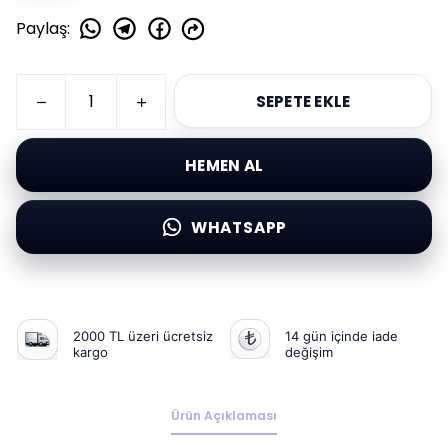
Paylaş
:
SEPETE EKLE
HEMEN AL
WHATSAPP
2000 TL üzeri ücretsiz
14 gün içinde iade
kargo
değişim
Ürün Açıklaması