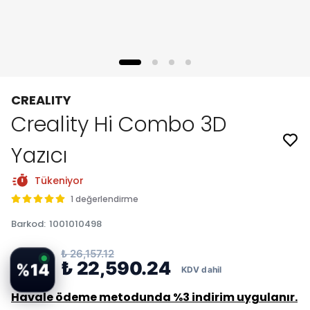
CREALITY
Creality Hi Combo 3D
Yazıcı
Tükeniyor
1 değerlendirme
Barkod
:
1001010498
₺ 26,157.12
₺ 22,590.24
%
14
Havale ödeme metodunda %3 indirim uygulanır.