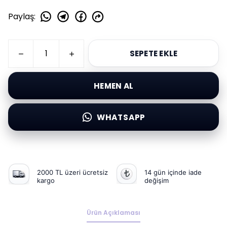
Paylaş
:
SEPETE EKLE
HEMEN AL
WHATSAPP
2000 TL üzeri ücretsiz
14 gün içinde iade
kargo
değişim
Ürün Açıklaması