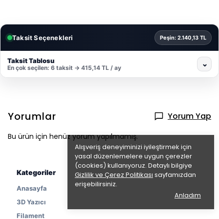
Taksit Seçenekleri
Peşin: 2.140,13 TL
Taksit Tablosu
⌄
En çok seçilen: 6 taksit → 415,14 TL / ay
Yorumlar
Yorum Yap
Bu ürün için henüz yorum yapılmamış.
Alışveriş deneyiminizi iyileştirmek için
yasal düzenlemelere uygun çerezler
(cookies) kullanıyoruz. Detaylı bilgiye
Kategoriler
Gizlilik ve Çerez Politikası
sayfamızdan
erişebilirsiniz.
Anasayfa
Anladım
3D Yazıcı
Filament