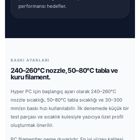
performansı hedefler.
BASKI AYARLARI
240–260°C nozzle, 50–80°C tabla ve
kuru filament.
Hyper PC için başlangıç ayarı olarak 240–260°C
nozzle sıcaklığı, 50–80°C tabla sıcaklığı ve 30–300
mm/sn baskı hızı kullanılabilir. İlk denemede küçük bir
test parçası ve sıcaklık kulesiyle yazıcıya özel profil
oluşturmak önerilir.
PC filamentler neme duyarlıdır. En iyi yüzey kalitesi