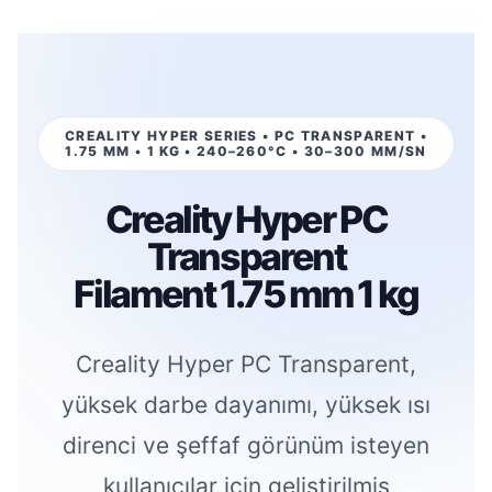
CREALITY HYPER SERIES • PC TRANSPARENT •
1.75 MM • 1 KG • 240–260°C • 30–300 MM/SN
Creality Hyper PC
Transparent
Filament 1.75 mm 1 kg
Creality Hyper PC Transparent,
yüksek darbe dayanımı, yüksek ısı
direnci ve şeffaf görünüm isteyen
kullanıcılar için geliştirilmiş