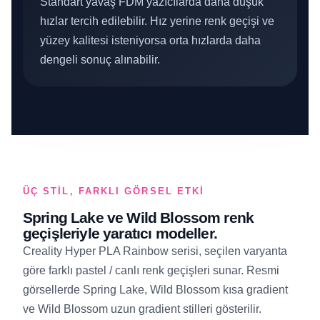
Standart yavaş FDM yazıcılarda daha düşük
hızlar tercih edilebilir. Hız yerine renk geçişi ve
yüzey kalitesi isteniyorsa orta hızlarda daha
dengeli sonuç alınabilir.
ÜÇ STIL, FARKLI GÖRSEL ETKI
Spring Lake ve Wild Blossom renk
geçişleriyle yaratıcı modeller.
Creality Hyper PLA Rainbow serisi, seçilen varyanta
göre farklı pastel / canlı renk geçişleri sunar. Resmi
görsellerde Spring Lake, Wild Blossom kısa gradient
ve Wild Blossom uzun gradient stilleri gösterilir.