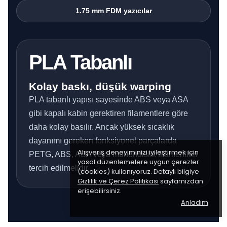
1.75 mm FDM yazıcılar
PLA Tabanlı
Kolay baskı, düşük warping
PLA tabanlı yapısı sayesinde ABS veya ASA
gibi kapalı kabin gerektiren filamentlere göre
daha kolay basılır. Ancak yüksek sıcaklık
dayanımı gereken fonksiyonel parçalarda
Alışveriş deneyiminizi iyileştirmek için
PETG, ABS, ASA veya mühendislik filamentleri
yasal düzenlemelere uygun çerezler
tercih edilmelidir.
(cookies) kullanıyoruz. Detaylı bilgiye
Gizlilik ve Çerez Politikası
sayfamızdan
erişebilirsiniz.
Anladım