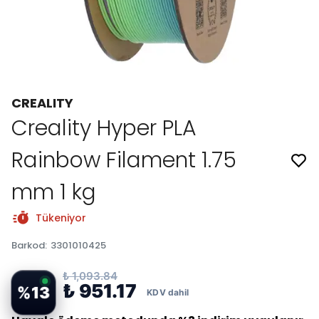
CREALITY
Creality Hyper PLA
Rainbow Filament 1.75
mm 1 kg
Tükeniyor
Barkod
:
3301010425
₺ 1,093.84
₺ 951.17
%
13