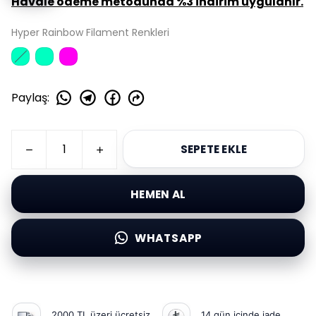
Havale ödeme metodunda %3 indirim uygulanır.
Hyper Rainbow Filament Renkleri
Paylaş
:
SEPETE EKLE
HEMEN AL
WHATSAPP
2000 TL üzeri ücretsiz
14 gün içinde iade