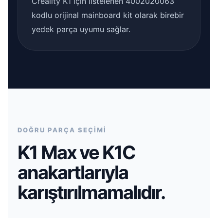
Creality K1 için listelenen 4002020063
kodlu orijinal mainboard kit olarak birebir
yedek parça uyumu sağlar.
DOĞRU PARÇA SEÇİMİ
K1 Max ve K1C
anakartlarıyla
karıştırılmamalıdır.