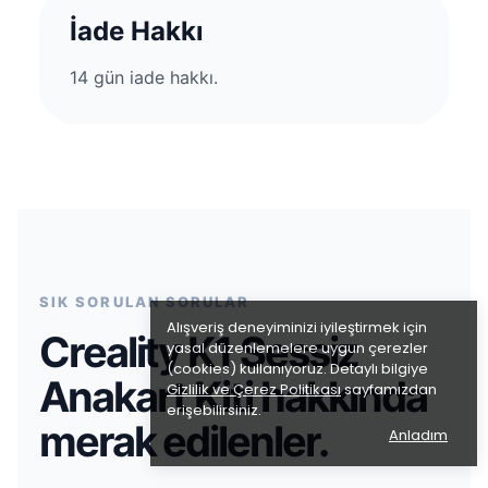
İade Hakkı
14 gün iade hakkı.
SIK SORULAN SORULAR
Alışveriş deneyiminizi iyileştirmek için
Creality K1 Sessiz
yasal düzenlemelere uygun çerezler
(cookies) kullanıyoruz. Detaylı bilgiye
Anakart Kiti hakkında
Gizlilik ve Çerez Politikası
sayfamızdan
erişebilirsiniz.
merak edilenler.
Anladım