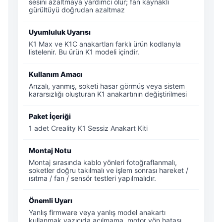
sesini azaltmaya yardımcı olur; fan kaynaklı
gürültüyü doğrudan azaltmaz
Uyumluluk Uyarısı
K1 Max ve K1C anakartları farklı ürün kodlarıyla
listelenir. Bu ürün K1 modeli içindir.
Kullanım Amacı
Arızalı, yanmış, soketi hasar görmüş veya sistem
kararsızlığı oluşturan K1 anakartının değiştirilmesi
Paket İçeriği
1 adet Creality K1 Sessiz Anakart Kiti
Montaj Notu
Montaj sırasında kablo yönleri fotoğraflanmalı,
soketler doğru takılmalı ve işlem sonrası hareket /
ısıtma / fan / sensör testleri yapılmalıdır.
Önemli Uyarı
Yanlış firmware veya yanlış model anakartı
kullanmak yazıcıda açılmama, motor yön hatası