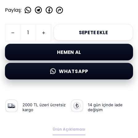
Paylaş
:
SEPETE EKLE
HEMEN AL
WHATSAPP
2000 TL üzeri ücretsiz
14 gün içinde iade
kargo
değişim
Ürün Açıklaması