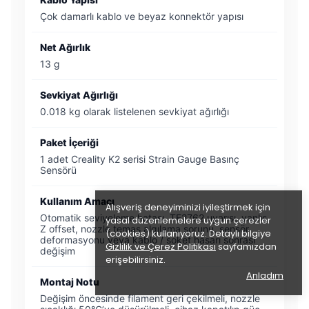
Çok damarlı kablo ve beyaz konnektör yapısı
Net Ağırlık
13 g
Sevkiyat Ağırlığı
0.018 kg olarak listelenen sevkiyat ağırlığı
Paket İçeriği
1 adet Creality K2 serisi Strain Gauge Basınç
Sensörü
Kullanım Amacı
Alışveriş deneyiminizi iyileştirmek için
Otomatik seviyeleme hatası, TE2762 uyarısı, yanlış
yasal düzenlemelere uygun çerezler
Z offset, nozzle temas algılama sorunu, sensör
(cookies) kullanıyoruz. Detaylı bilgiye
deformasyonu veya kablo / soket hasarı sonrası
Gizlilik ve Çerez Politikası
sayfamızdan
değişim
erişebilirsiniz.
Anladım
Montaj Notu
Değişim öncesinde filament geri çekilmeli, nozzle