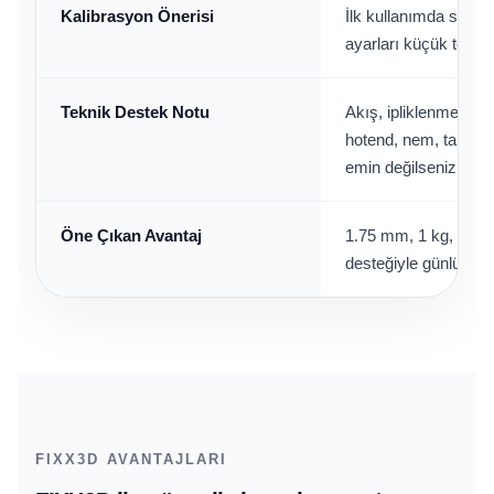
Kalibrasyon Önerisi
İlk kullanımda sıcaklı
ayarları küçük test b
Teknik Destek Notu
Akış, ipliklenme vey
hotend, nem, tabla ay
emin değilseniz FIXX
Öne Çıkan Avantaj
1.75 mm, 1 kg, geni
desteğiyle günlük FD
FIXX3D AVANTAJLARI