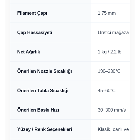
Filament Çapı
1.75 mm
Çap Hassasiyeti
Üretici mağaza listel
Net Ağırlık
1 kg / 2.2 lb
Önerilen Nozzle Sıcaklığı
190–230°C
Önerilen Tabla Sıcaklığı
45–60°C
Önerilen Baskı Hızı
30–300 mm/s
Yüzey / Renk Seçenekleri
Klasik, canlı ve mat 