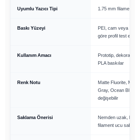
Uyumlu Yazıcı Tipi
1.75 mm filament ku
Baskı Yüzeyi
PEI, cam veya PLA uy
göre profil test edilme
Kullanım Amacı
Prototip, dekoratif m
PLA baskılar
Renk Notu
Matte Fluorite, Matt
Gray, Ocean Blue ve 
değişebilir
Saklama Önerisi
Nemden uzak, kuru v
filament ucu sabitlen