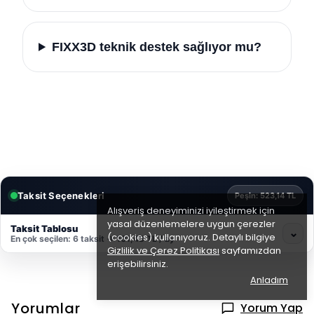
FIXX3D teknik destek sağlıyor mu?
Taksit Seçenekleri
Peşin: 523,14 TL
Alışveriş deneyiminizi iyileştirmek için
yasal düzenlemelere uygun çerezler
Taksit Tablosu
⌄
(cookies) kullanıyoruz. Detaylı bilgiye
En çok seçilen: 6 taksit → 101,48 TL / ay
Gizlilik ve Çerez Politikası
sayfamızdan
erişebilirsiniz.
Anladım
Yorumlar
Yorum Yap