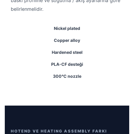
baskı profiline ve soğutma / akış ayarlarına göre
belirlenmelidir.
Nickel plated
Copper alloy
Hardened steel
PLA-CF desteği
300°C nozzle
HOTEND VE HEATING ASSEMBLY FARKI