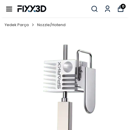
0
Yedek Parça
Nozzle/Hotend