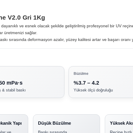
e V2.0 Gri 1Kg
dayanıklı ve esnek olacak şekilde geliştirilmiş profesyonel bir UV reçin
ar üretmenizi sağlar.
ı sırasında deformasyon azalır, yüzey kalitesi artar ve başarı oranı y
Büzülme
50 mPa·s
%3.7 – 4.2
ş & stabil baskı
Yüksek ölçü doğruluğu
kanik Yapı
Düşük Büzülme
Yüksek Akı
lar ve
Baskı sırasında
Reçine hızlı 