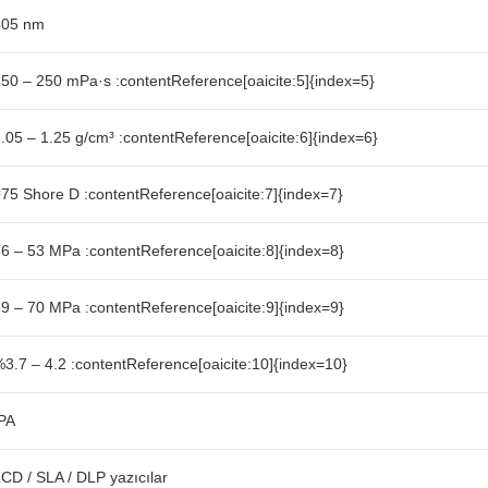
405 nm
50 – 250 mPa·s :contentReference[oaicite:5]{index=5}
.05 – 1.25 g/cm³ :contentReference[oaicite:6]{index=6}
75 Shore D :contentReference[oaicite:7]{index=7}
6 – 53 MPa :contentReference[oaicite:8]{index=8}
9 – 70 MPa :contentReference[oaicite:9]{index=9}
3.7 – 4.2 :contentReference[oaicite:10]{index=10}
PA
CD / SLA / DLP yazıcılar