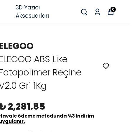
3D Yazıcı
0
Aksesuarları
ELEGOO
ELEGOO ABS Like
Fotopolimer Reçine
V2.0 Gri 1Kg
₺ 2,281.85
Havale ödeme metodunda %3 indirim
uygulanır.