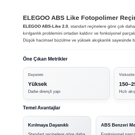
ELEGOO ABS Like Fotopolimer Reçin
ELEGOO ABS-Like 2.0
, standart reçinelere göre çok daha 
kırılganlık problemini ortadan kaldırır ve fonksiyonel parçal
Düşük hacimsel büzülme ve yüksek akışkanlık sayesinde bask
Öne Çıkan Metrikler
Dayanım
Viskozite
Yüksek
150–2
Darbe dirençli yapı
Hızlı akı
Temel Avantajlar
Kırılmaya Dayanıklı
ABS Benzeri Me
Standart reçinelere göre daha
Fonksiyonel parça