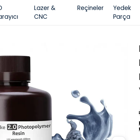
D
Lazer &
Reçineler
Yedek
arayıcı
CNC
Parça