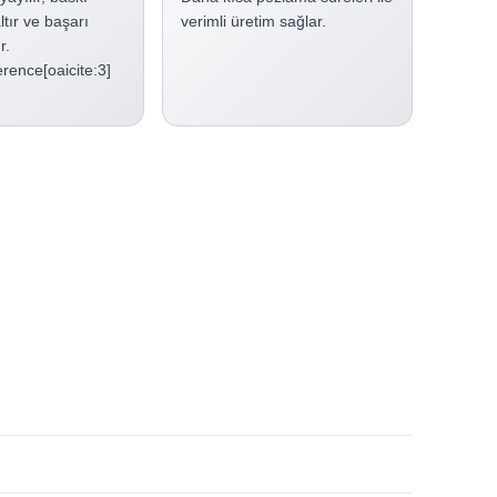
ltır ve başarı
verimli üretim sağlar.
r.
rence[oaicite:3]