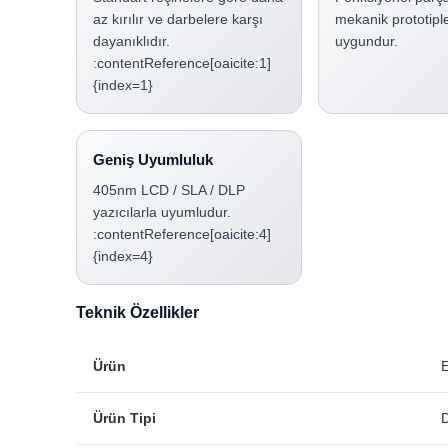
az kırılır ve darbelere karşı
mekanik prototiple
dayanıklıdır.
uygundur.
:contentReference[oaicite:1]
{index=1}
Geniş Uyumluluk
405nm LCD / SLA / DLP
yazıcılarla uyumludur.
:contentReference[oaicite:4]
{index=4}
Teknik Özellikler
Ürün
Ürün Tipi
D