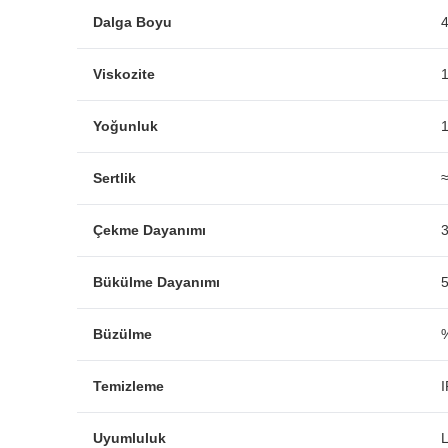
Dalga Boyu
Viskozite
1
Yoğunluk
1
Sertlik
≈
Çekme Dayanımı
3
Bükülme Dayanımı
5
Büzülme
%
Temizleme
I
Uyumluluk
L