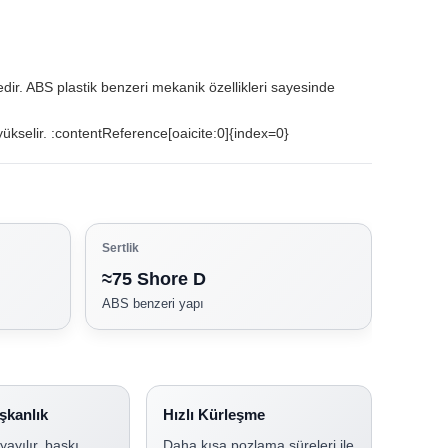
edir. ABS plastik benzeri mekanik özellikleri sayesinde
ükselir. :contentReference[oaicite:0]{index=0}
Sertlik
≈75 Shore D
ABS benzeri yapı
şkanlık
Hızlı Kürleşme
yayılır, baskı
Daha kısa pozlama süreleri ile