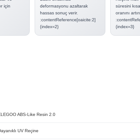
r için
deformasyonu azaltarak
süresini kısa
hassas sonuç verir.
oranını artırı
:contentReference[oaicite:2]
:contentRefe
{index=2}
{index=3}
ELEGOO ABS-Like Resin 2.0
ayanıklı UV Reçine