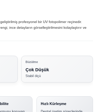
liştirilmiş profesyonel bir UV fotopolimer reçinedir.
gi, ince detayların görselleştirilmesini kolaylaştırır ve
Büzülme
Çok Düşük
Stabil ölçü
ilite
Hızlı Kürleşme
ormunu koruyan
Dental üretim süreçlerinde