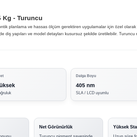
 Kg - Turuncu
ntik planlama ve hassas ölçüm gerektiren uygulamalar için özel olarak ge
ş yapıları ve model detayları kusursuz şekilde üretilebilir. Turuncu ren
et
Dalga Boyu
üksek
405 nm
oğruluk
SLA / LCD uyumlu
Net Görünürlük
Yüksek Stab
onunu
Turuncu pigment sayesinde
Uzun süre f