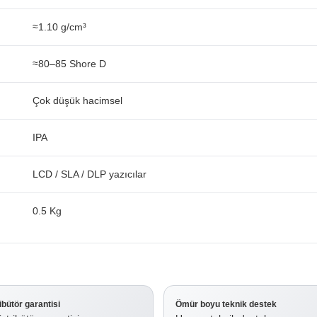
≈1.10 g/cm³
≈80–85 Shore D
Çok düşük hacimsel
IPA
LCD / SLA / DLP yazıcılar
0.5 Kg
ribütör garantisi
Ömür boyu teknik destek