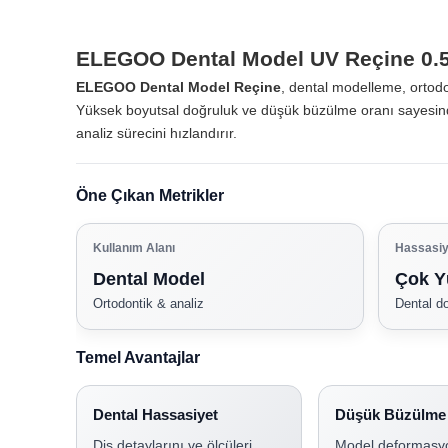
ELEGOO Dental Model UV Reçine 0.5
ELEGOO Dental Model Reçine
, dental modelleme, ortodo
Yüksek boyutsal doğruluk ve düşük büzülme oranı sayesinde di
analiz sürecini hızlandırır.
Öne Çıkan Metrikler
Kullanım Alanı
Hassasiy
Dental Model
Çok Y
Ortodontik & analiz
Dental d
Temel Avantajlar
Dental Hassasiyet
Düşük Büzülme
Diş detaylarını ve ölçüleri
Model deformasy