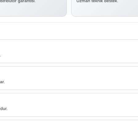
stribütör garantisi.
Uzman teknik destek.
.
ar.
dur.