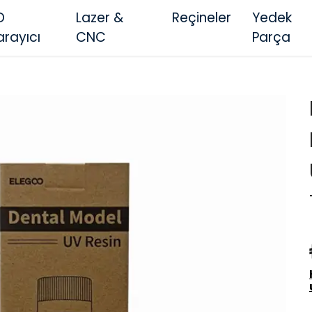
D
Lazer &
Reçineler
Yedek
arayıcı
CNC
Parça