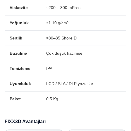
Viskozite
≈200 – 300 mPa·s
Yoğunluk
≈1.10 g/cm³
Sertlik
≈80–85 Shore D
Büzülme
Çok düşük hacimsel
Temizleme
IPA
Uyumluluk
LCD / SLA / DLP yazıcılar
Paket
0.5 Kg
FIXX3D Avantajları