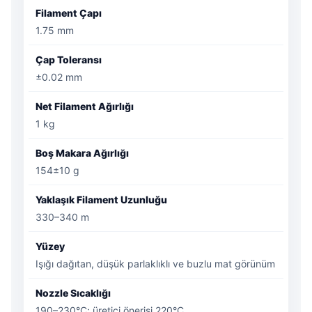
Filament Çapı
1.75 mm
Çap Toleransı
±0.02 mm
Net Filament Ağırlığı
1 kg
Boş Makara Ağırlığı
154±10 g
Yaklaşık Filament Uzunluğu
330–340 m
Yüzey
Işığı dağıtan, düşük parlaklıklı ve buzlu mat görünüm
Nozzle Sıcaklığı
190–230°C; üretici önerisi 220°C