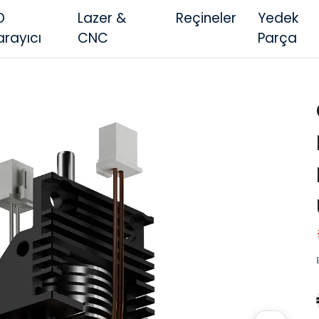
D
Lazer &
Reçineler
Yedek
arayıcı
CNC
Parça