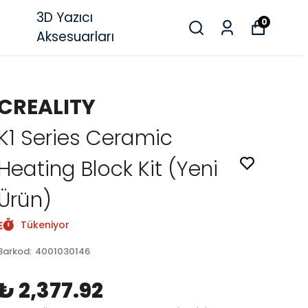
3D Yazıcı
0
Aksesuarları
CREALITY
K1 Series Ceramic
Heating Block Kit (Yeni
Ürün)
Tükeniyor
Barkod
:
4001030146
₺ 2,377.92