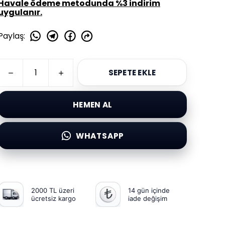
Havale ödeme metodunda %3 indirim
uygulanır.
Paylaş
:
SEPETE EKLE
HEMEN AL
WHATSAPP
2000 TL üzeri
14 gün içinde
ücretsiz kargo
iade değişim