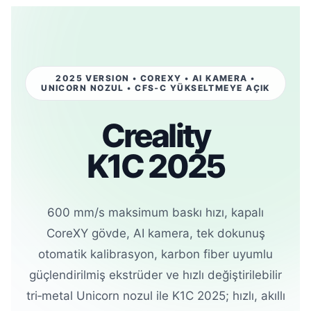
2025 VERSION • COREXY • AI KAMERA •
UNICORN NOZUL • CFS‑C YÜKSELTMEYE AÇIK
Creality
K1C 2025
600 mm/s maksimum baskı hızı, kapalı
CoreXY gövde, AI kamera, tek dokunuş
otomatik kalibrasyon, karbon fiber uyumlu
güçlendirilmiş ekstrüder ve hızlı değiştirilebilir
tri‑metal Unicorn nozul ile K1C 2025; hızlı, akıllı