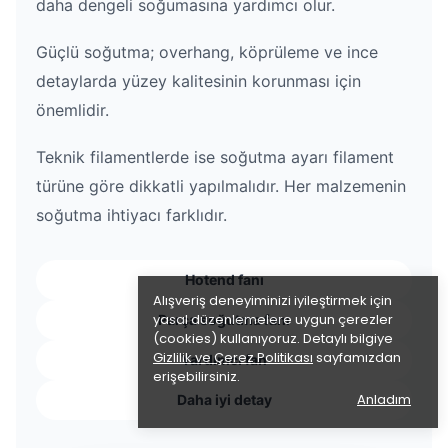
daha dengeli soğumasına yardımcı olur.
Güçlü soğutma; overhang, köprüleme ve ince
detaylarda yüzey kalitesinin korunması için
önemlidir.
Teknik filamentlerde ise soğutma ayarı filament
türüne göre dikkatli yapılmalıdır. Her malzemenin
soğutma ihtiyacı farklıdır.
Hotend fanı
Alışveriş deneyiminizi iyileştirmek için
yasal düzenlemelere uygun çerezler
Parça soğutma fanı
(cookies) kullanıyoruz. Detaylı bilgiye
Gizlilik ve Çerez Politikası
sayfamızdan
Yardımcı fan
erişebilirsiniz.
Anladım
Daha iyi detay