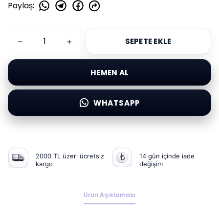
Paylaş
:
SEPETE EKLE
HEMEN AL
WHATSAPP
2000 TL üzeri ücretsiz
14 gün içinde iade
kargo
değişim
Ürün Açıklaması