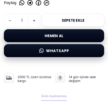
Paylaş
:
SEPETE EKLE
HEMEN AL
WHATSAPP
2000 TL üzeri ücretsiz
14 gün içinde iade
kargo
değişim
Ürün Açıklaması