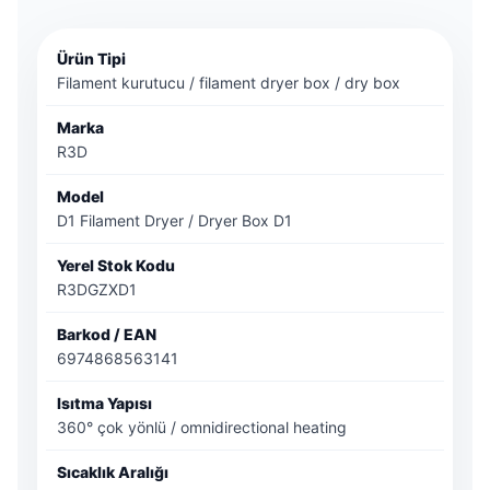
Ürün Tipi
Filament kurutucu / filament dryer box / dry box
Marka
R3D
Model
D1 Filament Dryer / Dryer Box D1
Yerel Stok Kodu
R3DGZXD1
Barkod / EAN
6974868563141
Isıtma Yapısı
360° çok yönlü / omnidirectional heating
Sıcaklık Aralığı