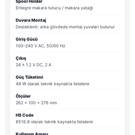
Spool Holder
Entegre makara tutucu / makara yatağı
Duvara Montaj
Desteklenir; arka gövdede montaj yuvaları bulunur
Giriş Gücü
100–240 V AC, 50/60 Hz
Çıkış
24 ± 1.2 V DC, 2 A
Güç Tüketimi
48 W olarak teknik kaynakta listelenir
Ölçüler
262 × 100 × 276 mm
HS Code
8516.8 olarak teknik kaynakta listelenir
Kullanım Amacı