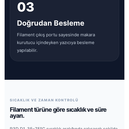
03
Doğrudan Besleme
Filament çıkış portu sayesinde makara
kurutucu içindeyken yazıcıya besleme
yapılabilir.
SICAKLIK VE ZAMAN KONTROLÜ
Filament türüne göre sıcaklık ve süre
ayarı.
R3D D1, 35–75°C sıcaklık aralığında çalışacak şekilde