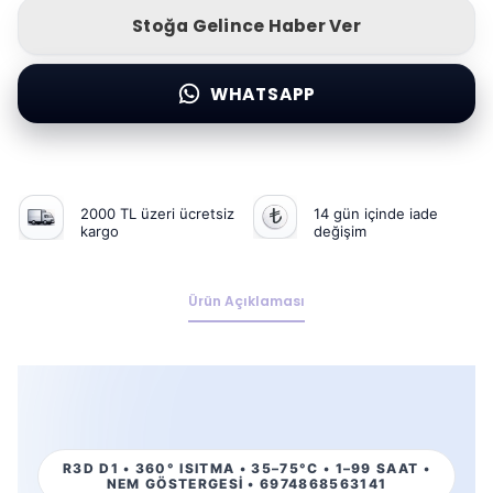
Stoğa Gelince Haber Ver
WHATSAPP
2000 TL üzeri ücretsiz
14 gün içinde iade
kargo
değişim
Ürün Açıklaması
R3D D1 • 360° ISITMA • 35–75°C • 1–99 SAAT •
NEM GÖSTERGESİ • 6974868563141