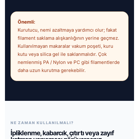
Önemli:
Kurutucu, nemi azaltmaya yardımcı olur; fakat
filament saklama alışkanlığının yerine geçmez.
Kullanılmayan makaralar vakum poşeti, kuru
kutu veya silica gel ile saklanmalıdır. Çok
nemlenmiş PA / Nylon ve PC gibi filamentlerde
daha uzun kurutma gerekebilir.
NE ZAMAN KULLANILMALI?
İpliklenme, kabarcık, çıtırtı veya zayıf