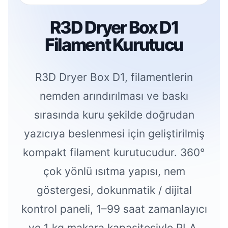
R3D Dryer Box D1
Filament Kurutucu
R3D Dryer Box D1, filamentlerin
nemden arındırılması ve baskı
sırasında kuru şekilde doğrudan
yazıcıya beslenmesi için geliştirilmiş
kompakt filament kurutucudur. 360°
çok yönlü ısıtma yapısı, nem
göstergesi, dokunmatik / dijital
kontrol paneli, 1–99 saat zamanlayıcı
ve 1 kg makara kapasitesiyle PLA,