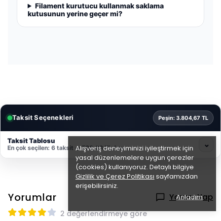
Filament kurutucu kullanmak saklama
kutusunun yerine geçer mi?
Taksit Seçenekleri
Peşin: 3.804,67 TL
Taksit Tablosu
⌄
Alışveriş deneyiminizi iyileştirmek için
En çok seçilen: 6 taksit → 738,03 TL / ay
yasal düzenlemelere uygun çerezler
(cookies) kullanıyoruz. Detaylı bilgiye
Gizlilik ve Çerez Politikası
sayfamızdan
erişebilirsiniz.
Yorumlar
Yorum Yap
Anladım
2 değerlendirmeye göre