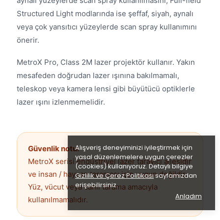
aynalı yüzeylerde scan spray kullanılmasını; Full-field
Structured Light modlarında ise şeffaf, siyah, aynalı
veya çok yansıtıcı yüzeylerde scan spray kullanımını
önerir.
MetroX Pro, Class 2M lazer projektör kullanır. Yakın
mesafeden doğrudan lazer ışınına bakılmamalı,
teleskop veya kamera lensi gibi büyütücü optiklerle
lazer ışını izlenmemelidir.
Alışveriş deneyiminizi iyileştirmek için
Güvenlik notu:
yasal düzenlemelere uygun çerezler
MetroX serisi endüstriyel lazer tarayıcı ailesidir
(cookies) kullanıyoruz. Detaylı bilgiye
ve insan / hayvan taraması için uygun değildir.
Gizlilik ve Çerez Politikası
sayfamızdan
erişebilirsiniz.
Yüz, vücut veya canlı tarama amacıyla
Anladım
kullanılmamalıdır.