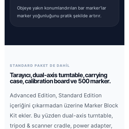
Objeye yakın konumlandırılan bar marker’lar
marker yoğunluğunu pratik şekilde artırır.
STANDARD PAKET DE DAHİL
Tarayıcı, dual-axis turntable, carrying
case, calibration board ve 500 marker.
Advanced Edition, Standard Edition
içeriğini çıkarmadan üzerine Marker Block
Kit ekler. Bu yüzden dual-axis turntable,
tripod & scanner cradle, power adapter,