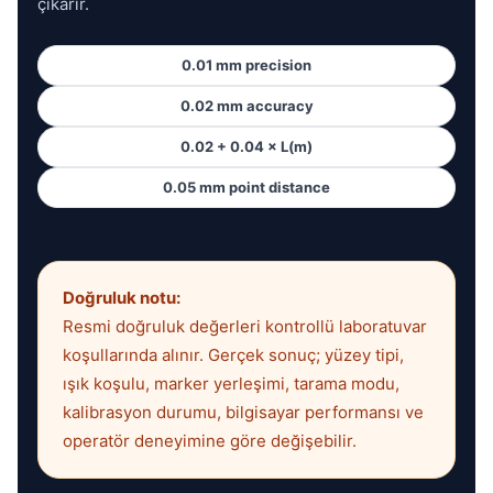
çıkarır.
0.01 mm precision
0.02 mm accuracy
0.02 + 0.04 × L(m)
0.05 mm point distance
Doğruluk notu:
Resmi doğruluk değerleri kontrollü laboratuvar
koşullarında alınır. Gerçek sonuç; yüzey tipi,
ışık koşulu, marker yerleşimi, tarama modu,
kalibrasyon durumu, bilgisayar performansı ve
operatör deneyimine göre değişebilir.