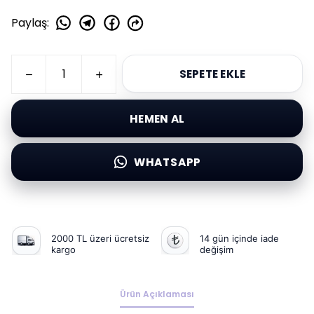
Paylaş
:
SEPETE EKLE
HEMEN AL
WHATSAPP
2000 TL üzeri ücretsiz
14 gün içinde iade
kargo
değişim
Ürün Açıklaması