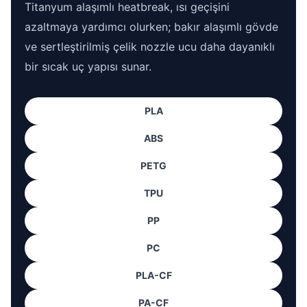
Titanyum alaşımlı heatbreak, ısı geçişini
azaltmaya yardımcı olurken; bakır alaşımlı gövde
ve sertleştirilmiş çelik nozzle ucu daha dayanıklı
bir sıcak uç yapısı sunar.
PLA
ABS
PETG
TPU
PP
PC
PLA-CF
PA-CF