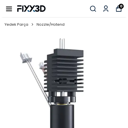
0
Yedek Parça
Nozzle/Hotend