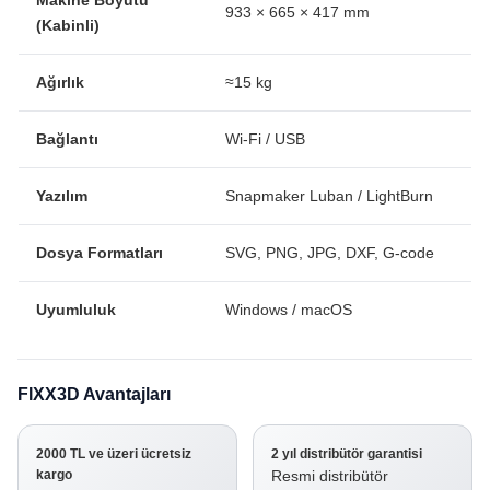
Makine Boyutu
933 × 665 × 417 mm
(Kabinli)
Ağırlık
≈15 kg
Bağlantı
Wi-Fi / USB
Yazılım
Snapmaker Luban / LightBurn
Dosya Formatları
SVG, PNG, JPG, DXF, G-code
Uyumluluk
Windows / macOS
FIXX3D Avantajları
2000 TL ve üzeri ücretsiz
2 yıl distribütör garantisi
kargo
Resmi distribütör