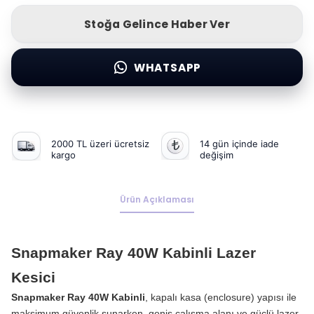
Stoğa Gelince Haber Ver
WHATSAPP
2000 TL üzeri ücretsiz
14 gün içinde iade
kargo
değişim
Ürün Açıklaması
Snapmaker Ray 40W Kabinli Lazer
Kesici
Snapmaker Ray 40W Kabinli
, kapalı kasa (enclosure) yapısı ile
maksimum güvenlik sunarken, geniş çalışma alanı ve güçlü lazer