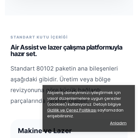
STANDART KUTU İÇERİĞİ
Air Assist ve lazer çalışma platformuyla
hazır set.
Standart 80102 paketin ana bileşenleri
aşağıdaki gibidir. Üretim veya bölge
revizyonuna göre küçük bağlantı
Alışveriş deneyiminizi iyileştirmek için
yasal düzenlemelere uygun çerezler
parçalarında farklılık olabilir.
(cookies) kullanıyoruz. Detaylı bilgiye
Gizlilik ve Çerez Politikası
sayfamızdan
erişebilirsiniz.
Anladım
Makine ve Lazer