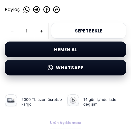
Paylaş
:
SEPETE EKLE
HEMEN AL
WHATSAPP
2000 TL üzeri ücretsiz
14 gün içinde iade
kargo
değişim
Ürün Açıklaması