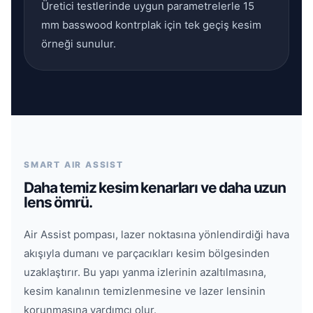
Üretici testlerinde uygun parametrelerle 15
mm basswood kontrplak için tek geçiş kesim
örneği sunulur.
SMART AIR ASSIST
Daha temiz kesim kenarları ve daha uzun
lens ömrü.
Air Assist pompası, lazer noktasına yönlendirdiği hava
akışıyla dumanı ve parçacıkları kesim bölgesinden
uzaklaştırır. Bu yapı yanma izlerinin azaltılmasına,
kesim kanalının temizlenmesine ve lazer lensinin
korunmasına yardımcı olur.