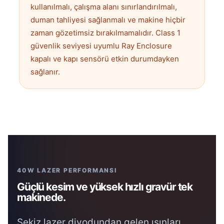
kullanılmalı, çalışma alanı sınırlandırılmalı,
duman tahliyesi sağlanmalı ve makine hiçbir
zaman gözetimsiz bırakılmamalıdır. Class 1
güvenlik seviyesi uyumlu Ray Enclosure
kapalı ve kapı sensörü etkin durumdayken
sağlanır.
40W LAZER PERFORMANSI
Güçlü kesim ve yüksek hızlı gravür tek
makinede.
Sekiz lazer diyodundan gelen ışınları